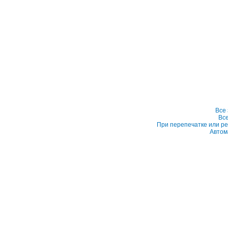
Все
Вс
При перепечатке или ре
Автом