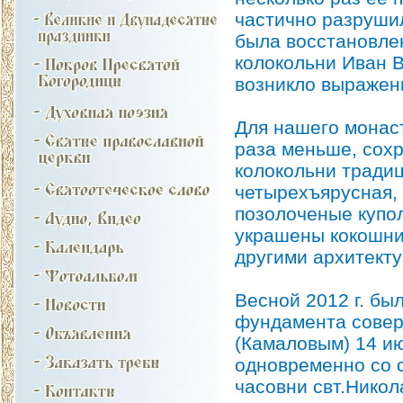
частично разруши
была восстановлен
колокольни Иван В
возникло выражен
Для нашего монас
раза меньше, сохр
колокольни традиц
четырехъярусная, 
позолоченые купол
украшены кокошни
другими архитекту
Весной 2012 г. б
фундамента совер
(Камаловым) 14 ию
одновременно со 
часовни свт.Никол