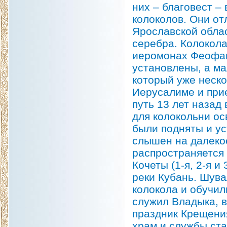
них – благовест – 
колоколов. Они от
Ярославской облас
серебра. Колокола
иеромонах Феофан 
установлены, а ма
который уже неско
Иерусалиме и прие
путь 13 лет назад
для колокольни ос
были подняты и ус
слышен на далекое
распространяется 
Кочеты (1-я, 2-я и
реки Кубань. Шув
колокола и обучил
служил Владыка, в
праздник Крещени
храм и службы ста