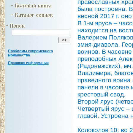
православных хра
была построена. В
весной 2017 г. оно
В 1-м ярусе – час
находится на вост
Валерием Поляковы
змия-диавола. Гео
воинов. В часовне
Проблемы современного
монашества
преподобных Алек
Правовая информация
(Радонежских), мч
Владимира, благов
праведного воина
панели в часовне 
крестовый свод.
Второй ярус (четве
Четвертый ярус – 
главой. Устроена 
Колоколов 10: во 