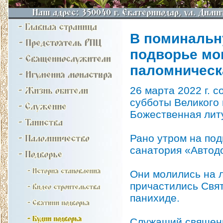
В поминальну
подворье мо
паломническ
26 марта 2022 г. 
субботы Великого 
Божественная литу
Рано утром на по
санатория «Автод
Они молились на л
причастились Свят
панихиде.
Служащий священн