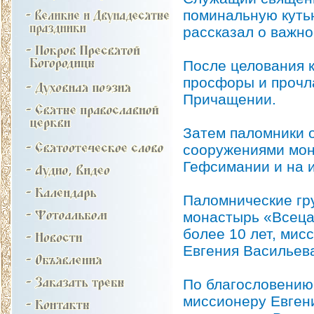
поминальную куть
рассказал о важн
После целования 
просфоры и прочл
Причащении.
Затем паломники 
сооружениями мон
Гефсимании и на 
Паломнические гр
монастырь «Всеца
более 10 лет, мис
Евгения Васильев
По благословению
миссионеру Евген