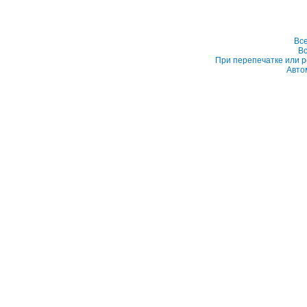
Вс
Вс
При перепечатке или р
Авто