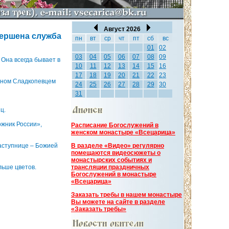
Август 2026
вершена служба
пн
вт
ср
чт
пт
сб
вс
01
02
03
04
05
06
07
08
09
 Она всегда бывает в
10
11
12
13
14
15
16
17
18
19
20
21
22
23
маном Сладкопевцем
24
25
26
27
28
29
30
31
ц.
ожник России»,
Расписание Богослужений в
женском монастыре «Всецарица»
аступнице – Божией
В разделе «Видео» регулярно
помещаются видеосюжеты о
монастырских событиях и
льше цветов.
трансляции праздничных
Богослужений в монастыре
«Всецарица»
Заказать требы в нашем монастыре
Вы можете на сайте в разделе
«Заказать требы»