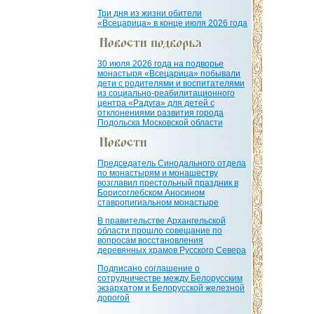
Три дня из жизни обители
«Всецарица» в конце июля 2026 года
30 июля 2026 года на подворье
монастыря «Всецарица» побывали
дети с родителями и воспитателями
из социально-реабилитационного
центра «Радуга» для детей с
отклонениями развития города
Подольска Московской области
Председатель Синодального отдела
по монастырям и монашеству
возглавил престольный праздник в
Борисоглебском Аносином
ставропигиальном монастыре
В правительстве Архангельской
области прошло совещание по
вопросам восстановления
деревянных храмов Русского Севера
Подписано соглашение о
сотрудничестве между Белорусским
экзархатом и Белорусской железной
дорогой