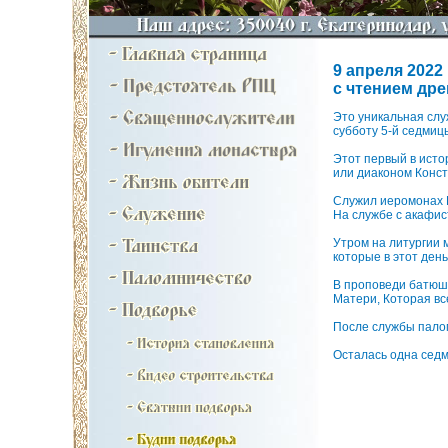
9 апреля 2022
с чтением др
Это уникальная слу
субботу 5-й седмиц
Этот первый в исто
или диаконом Конс
Служил иеромонах 
На службе с акафис
Утром на литургии 
которые в этот ден
В проповеди батюшк
Матери, Которая вс
После службы палом
Осталась одна седм