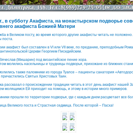
 г., в субботу Акафиста, на монастырском подворье со
евнего акафиста Божией Матери
жба в Великом посту, во время которого другие акафисты читать не положено.
ы поста.
рии акафист был составлен в VI или VII веке, по преданию, преподобным Ро
тантинопольской Церкви Георгием Писидийским.
Вячеслав (Мишарин) под византийское пение хора.
том молились насельницы и трудницы подворья, прихожане из ближних стани
молились также паломники из города Туапсе – пациенты санатория «Автодор
ь причастились Святых Христовых Таин.
а рассказал о происхождении традиции читать в этот день акафист нашей З
ем молящимся Ей приходит на помощь, и этому в истории много примеров.
ники прошли по территории подворья, где с каждым днем расцветает все бо
ица Великого поста и Страстная седмица. После которой – Пасха!