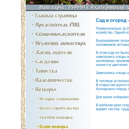
Сад и огород -
Первоначально (в 2
хозяйство. Одной и
Выращивание сельх
паломников, которы
В этом году не был
завязались плоды и 
шелковицы, крыжовн
начнется цветение,
Завязались плоды у
В теплице устроено
В открытом грунте 
болгарского перца,
Для кухни собирают
В грибном цехе соз
кормят сестер, тру