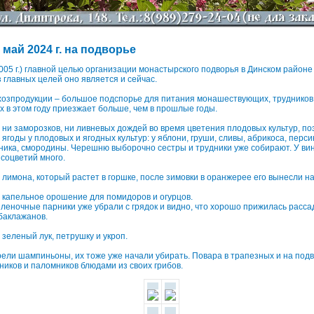
 май 2024 г. на подворье
005 г.) главной целью организации монастырского подворья в Динском районе
з главных целей оно является и сейчас.
озпродукции – большое подспорье для питания монашествующих, трудников
х в этом году приезжает больше, чем в прошлые годы.
о ни заморозков, ни ливневых дождей во время цветения плодовых культур, п
ягоды у плодовых и ягодных культур: у яблони, груши, сливы, абрикоса, перси
ика, смородины. Черешню выборочно сестры и трудники уже собирают. У ви
 соцветий много.
 лимона, который растет в горшке, после зимовки в оранжерее его вынесли на
 капельное орошение для помидоров и огурцов.
пленочные парники уже убрали с грядок и видно, что хорошо прижилась расса
 баклажанов.
 зеленый лук, петрушку и укроп.
рели шампиньоны, их тоже уже начали убирать. Повара в трапезных и на подво
дников и паломников блюдами из своих грибов.