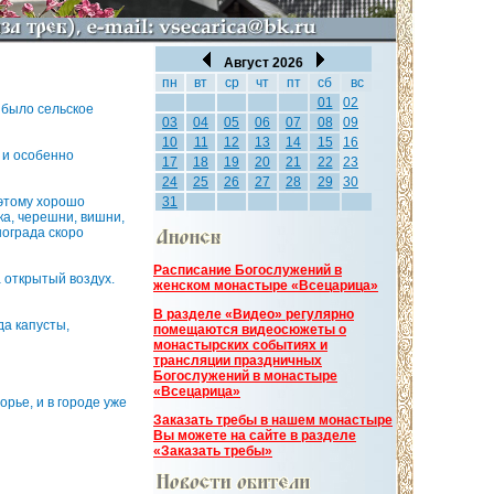
Август 2026
пн
вт
ср
чт
пт
сб
вс
01
02
 было сельское
03
04
05
06
07
08
09
10
11
12
13
14
15
16
 и особенно
17
18
19
20
21
22
23
24
25
26
27
28
29
30
оэтому хорошо
31
ка, черешни, вишни,
нограда скоро
Расписание Богослужений в
 открытый воздух.
женском монастыре «Всецарица»
В разделе «Видео» регулярно
да капусты,
помещаются видеосюжеты о
монастырских событиях и
трансляции праздничных
Богослужений в монастыре
«Всецарица»
рье, и в городе уже
Заказать требы в нашем монастыре
Вы можете на сайте в разделе
«Заказать требы»