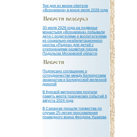
Три дня из жизни обители
«Всецарица» в конце июля 2026 года
30 июля 2026 года на подворье
монастыря «Всецарица» побывали
дети с родителями и воспитателями
из социально-реабилитационного
центра «Радуга» для детей с
отклонениями развития города
Подольска Московской области
Подписано соглашение о
сотрудничестве между Белорусским
экзархатом и Белорусской железной
дорогой
В Курской митрополии почтили
память жертв трагических событий 6
августа 2024 года
В Саранске прошли торжества по
случаю 25-летия прославления
праведного воина Феодора Ушакова