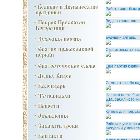
Работа идет быст
Вид на храм с юго-
Будущий алтарь.
Строительство час
Еще партия кирпич
Самолет в небе на
На этом месте 9 ию
Б.М., забил источн
Купель для погруж
Ребята и учителя 
экскурсии у монаст