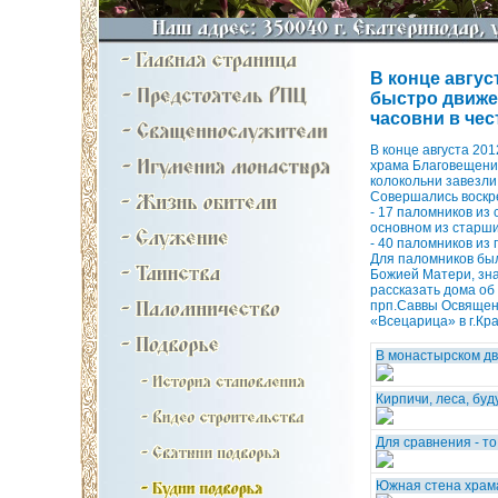
В конце авгус
быстро движе
часовни в чес
В конце августа 20
храма Благовещения
колокольни завезли
Совершались воскре
- 17 паломников из
основном из старши
- 40 паломников из 
Для паломников был
Божией Матери, зна
рассказать дома об
прп.Саввы Освященн
«Всецарица» в г.Кр
В монастырском дв
Кирпичи, леса, бу
Для сравнения - т
Южная стена храм