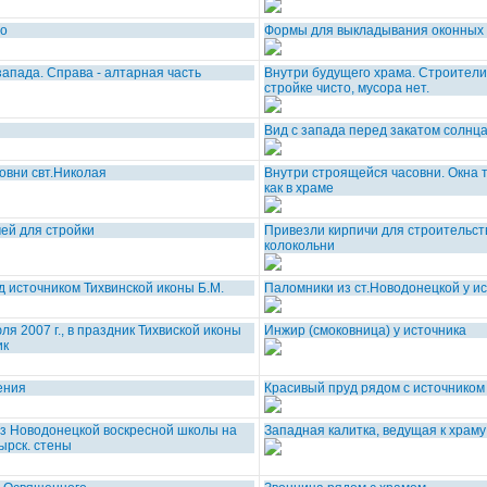
ро
Формы для выкладывания оконных 
запада. Справа - алтарная часть
Внутри будущего храма. Строители 
стройке чисто, мусора нет.
Вид с запада перед закатом солнц
овни свт.Николая
Внутри строящейся часовни. Окна 
как в храме
ей для стройки
Привезли кирпичи для строительст
колокольни
д источником Тихвинской иконы Б.М.
Паломники из ст.Новодонецкой у и
ля 2007 г., в праздник Тихвиской иконы
Инжир (смоковница) у источника
ик
ения
Красивый пруд рядом с источником
из Новодонецкой воскресной школы на
Западная калитка, ведущая к храму
ырск. стены