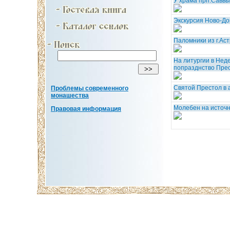
У храма прп.Савв
Экскурсия Ново-До
Паломники из г.Ас
На литургии в Нед
попразднство Пре
Святой Престол в 
Проблемы современного
монашества
Молебен на источ
Правовая информация