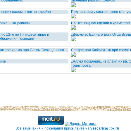
ы Освященного
Звонница рядом с храмом
нецких паломников по стройке
Под навесом у сестринского корпус
трахань за ужином
На Всенощном бдении в храме прп
елю 12-ю по Пятидесятнице и
,,Верую во Единаго Бога Отца Вседе
ображения Господня
алтаре храма прп.Саввы Освященного
Сестринкая библиотека при храме 
нике
,,Аллея покаяния,, из плакучих ив. 
транспорта.
Все замечания и пожелания присылайте на
vsecarica@bk.ru