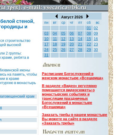
Август 2026
 белой стеной,
пн
вт
ср
чт
пт
сб
вс
городицы и
01
02
03
04
05
06
07
08
09
10
11
12
13
14
15
16
тся строительство
17
18
19
20
21
22
23
ущей высокой
24
25
26
27
28
29
30
ли 2 группы:
31
 храме, ребята в
 Тихвинской иконы
Расписание Богослужений в
ись на память, чтобы
женском монастыре «Всецарица»
нии в храме
литургию в монастырь
В разделе «Видео» регулярно
помещаются видеосюжеты о
монастырских событиях и
лаговещенский храм
трансляции праздничных
Богослужений в монастыре
«Всецарица»
08
Заказать требы в нашем монастыре
Вы можете на сайте в разделе
л
«Заказать требы»