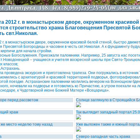
та 2012 г. в монастырском дворе, окруженном красивой
тся строительство храма Благовещения Пресвятой Бо
ть свт.Николая.
12 г. в монастырском дворе, окруженном красивой белой стеной, быстро движе
 Пресвятой Богородицы и часовни в честь свт.Николая. А к фундаменту буд
 кирпичи для начала стройки.
сные Богослужения. Приезжали паломники. Например, 25 августа нас посети
 ст.Новодонецкой – учащиеся и учителя воскресной школы при Свято-Троицком
х классов;
г.Астрахань.
а проведена экскурсия и приготовлена трапеза. Они погружались в источник
комились с архитектурой и красивой территорией подворья, фотографировал
 этой поездке. Астраханские паломники молились вечером на Всенощном бде
ого, ночевали на подворье и готовились ко Причастию, а утром поехали на 
аснодаре, к Чудотворной иконе Божией Матери «Всецарица».
оре перед рассветом
Солнце заглянуло в Строящийся Б
дущий храм
Так выглядит западный портал 25.
о же место неделю тому назад
Уже выложен также и южный порта
а
Северо-западная часть храма