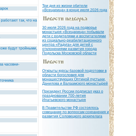
Три дня из жизни обители
арок
«Всецарица» в конце июля 2026 года
работают так, что на
30 июля 2026 года на подворье
монастыря «Всецарица» побывали
дети с родителями и воспитателями
а
из социально-реабилитационного
центра «Радуга» для детей с
тоже будут тройными,
отклонениями развития города
Подольска Московской области
ва часовни-
Открыты курсы базовой подготовки в
области богословия для
монашествующих Оптиной пустыни,
сточника
Данилова и Валаамского монастырей
Президент России подписал указ о
праздновании 700-летия
Ипатьевского монастыря
В Правительстве РФ состоялось
совещание по вопросам сохранения и
развития Соловецкого архипелага