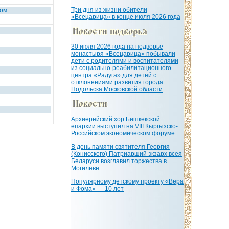
Три дня из жизни обители
ком
«Всецарица» в конце июля 2026 года
30 июля 2026 года на подворье
монастыря «Всецарица» побывали
дети с родителями и воспитателями
из социально-реабилитационного
центра «Радуга» для детей с
отклонениями развития города
Подольска Московской области
Архиерейский хор Бишкекской
епархии выступил на VIII Кыргызско-
Российском экономическом форуме
В день памяти святителя Георгия
(Конисского) Патриарший экзарх всея
Беларуси возглавил торжества в
Могилеве
Популярному детскому проекту «Вера
и Фома» — 10 лет