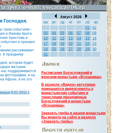
Август 2026
я Господня.
пн
вт
ср
чт
пт
сб
вс
01
02
бы трем событиям –
03
04
05
06
07
08
09
аря и Иакова брата
ения Христова и
10
11
12
13
14
15
16
 событиях и призвал
17
18
19
20
21
22
23
.
24
25
26
27
28
29
30
довники рассаживают
. К празднику
31
дня, которая будет
снодаре матушка
у нас поддерживается
Расписание Богослужений в
она фотографии, и на
женском монастыре «Всецарица»
 на Афоне, и ее это
В разделе «Видео» регулярно
помещаются видеосюжеты о
орья 9.01.2011 г.
монастырских событиях и
трансляции праздничных
Богослужений в монастыре
«Всецарица»
Заказать требы в нашем монастыре
Вы можете на сайте в разделе
«Заказать требы»
и