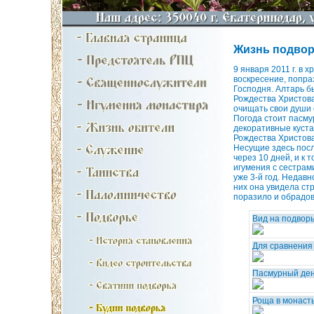
Жизнь подвор
9 января 2011 г. в
воскресение, попра
Господня. Алтарь б
Рождества Христова
очищать свои души 
Погода стоит пасму
декоративные куста
Рождества Христова
Несущие здесь посл
через 10 дней, и к
игумения с сестрам
уже 3-й год. Недав
них она увидела стр
поразило и обрадов
Вид на подворь
Для сравнения -
Пасмурный де
Роща в монаст