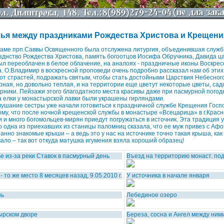
ья между праздниками Рождества Христова и Крещени
 храме прп.Саввы Освященного была отслужена литургия, объединившая служ
зднство Рождества Христова, память богоотцов Иосифа Обручника, Давида ц
ыл переоблачен в белое облачение, на аналоях - праздничные иконы Воскрес
. О.Владимир в воскресной проповеди очень подробно рассказал нам об этих
от страстей, подражать святым, чтобы стать достойными Царствия Небесного
рная, но довольно теплая, и на территории еще цветут некоторые цветы, са
рники. Пейзажи этого благодатного места красивы даже при пасмурной погоде
 елки у монастырской лавки были украшены гирляндами.
ушание сестры уже начали готовиться к праздничной службе Крещения Госпо
 тому, что после ночной крещенской службы в монастыре «Всецарица» в г.Кра
и и много богомольцев-мирян приедут погружаться в источник. Эта традиция 
но одна из приехавших из станицы паломниц сказала, что ее муж привез с Аф
анно знакомые крыши – а ведь это у нас на источнике точно такая крыша, как
ало – так вот откуда матушка игумения взяла хороший образец!
е из-за реки Ставок в пасмурный день
Въезд на территорию монаст. подв
 то же место 8 месяцев назад, 9.05.2010 г.
У источника в начале января
нь
Лебединое озеро
ырском дворе
Береза, сосна и Ангел между ним