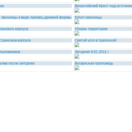
ика
Византийский Крест над источни
и звонницы в виде луковиц древней формы
Купол звонницы
ринского корпуса
Уборка территории
стринском корпусе
Святой угол в трапезной
 паломников
Литургия 9.01.2011 г.
алма после литургии
Воскресная проповедь