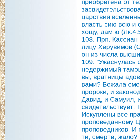
приобретена от те
засвидетельствова
царствия вселенны
власть сию всю и 
хощу, дам ю (Лк.4:5
108. Прп. Кассиан
лицу Херувимов (C
он из числа высши
109. "Ужаснулась 
недержимый тамош
вы, вратницы адов
вами? Бежала смер
пророки, и законо
Давид, и Самуил, 
свидетельствует: 
Искуплены все пра
проповеданному Ц
проповедников. И 
ти, смерте, жало? 