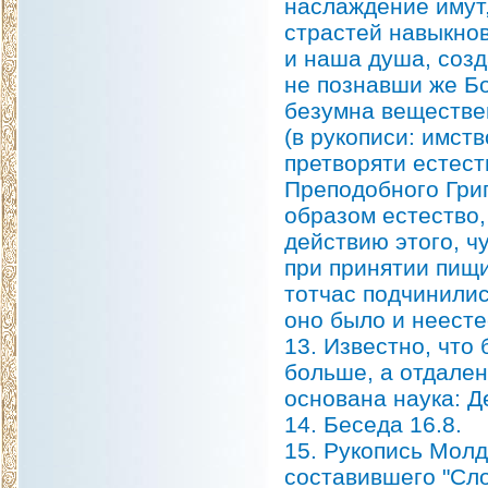
наслаждение имут
страстей навыкнов
и наша душа, созд
не познавши же Бо
безумна веществе
(в рукописи: имств
претворяти естест
Преподобного Григ
образом естество,
действию этого, ч
при принятии пищи
тотчас подчинилис
оно было и неесте
13. Известно, что
больше, а отдален
основана наука: Д
14. Беседа 16.8.
15. Рукопись Мол
составившего "Сл