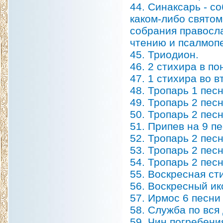
44. Синаксарь - с
каком-либо свято
собрания правосл
чтению и псалмопе
45. Триодион.
46. 2 стихира в п
47. 1 стихира во 
48. Тропарь 1 пес
49. Тропарь 2 пес
50. Тропарь 2 пес
51. Припев на 9 п
52. Тропарь 2 пес
53. Тропарь 2 пес
54. Тропарь 2 пес
55. Воскресная ст
56. Воскресный ик
57. Ирмос 6 песни 
58. Служба по вся 
59. Чин погребени