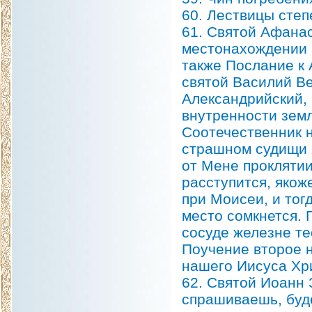
60. Лествицы степ
61. Святой Афана
местонахождении 
также Послание к А
святой Василий Ве
Александрийский, 
внутренности земл
Соотечественник н
страшном судищи Х
от Мене проклятии
расступится, яко
при Моисеи, и тогд
место сомкнется. 
сосуде железне те
Поучение второе н
нашего Иисуса Хр
62. Святой Иоанн 
спрашиваешь, буде