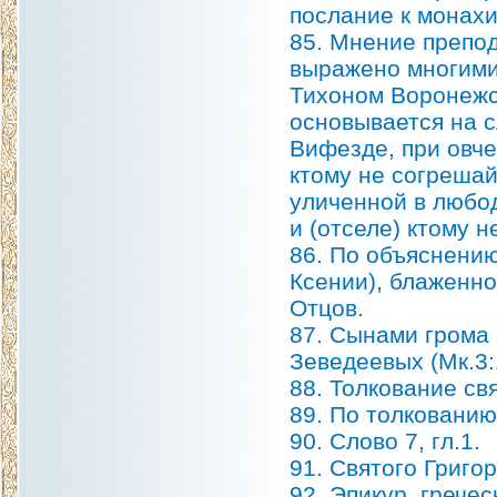
послание к монахи
85. Мнение препод
выражено многими
Тихоном Воронежс
основывается на с
Вифезде, при овчей
ктому не согрешай,
уличенной в любод
и (отселе) ктому н
86. По объяснению
Ксении), блаженно
Отцов.
87. Сынами грома 
Зеведеевых (Мк.3:
88. Толкование св
89. По толковани
90. Слово 7, гл.1.
91. Святого Григо
92. Эпикур, грече