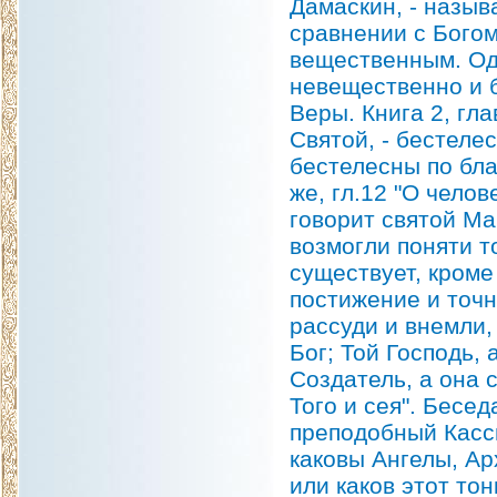
Дамаскин, - назыв
сравнении с Бого
вещественным. Од
невещественно и 
Веры. Книга 2, гла
Святой, - бестеле
бестелесны по бла
же, гл.12 "О чело
говорит святой Ма
возмогли поняти т
существует, кроме
постижение и точн
рассуди и внемли, 
Бог; Той Господь, 
Создатель, а она 
Того и сея". Бесед
преподобный Касс
каковы Ангелы, Ар
или каков этот тон