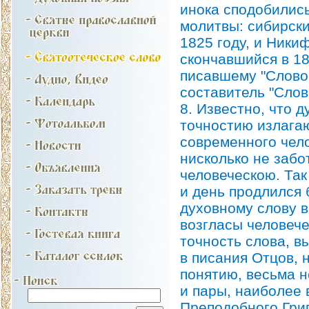
инока сподобились
молитвы: сибирски
1825 году, и Ники
скончавшийся в 18
писавшему "Слово
составитель "Слов
8. Известно, что 
точностию излагаю
современного чело
нисколько не забо
человеческою. Так
и день продлился 
духовному слову 
возгласы человеч
точность слова, в
в писания Отцов, 
понятию, весьма н
и пары, наиболее 
Преподобного Григ