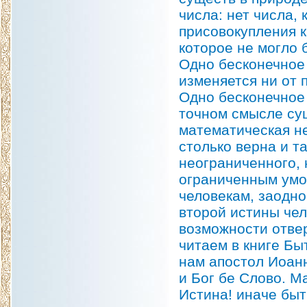
числа: нет числа,
присовокупления к
которое не могло 
Одно бесконечное
изменяется ни от 
Одно бесконечное 
точном смысле сущ
математическая не
столько верна и т
неограниченного, 
ограниченным умо
человекам, заодно
второй истины чел
возможности отвер
читаем в книге Бы
нам апостол Иоанн
и Бог бе Слово. М
Истина! иначе быт