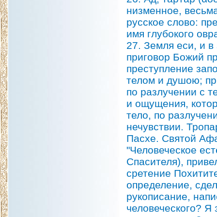
низменное, весьма
русское слово: пр
имя глубокого овр
27. Земля еси, и 
приговор Божий пр
преступление запо
телом и душою; пр
по разлучении с т
и ощущения, котор
тело, по разлучен
нечувствии. Тропа
Пасхе. Святой Афа
"Человеческое ест
Спасителя), приве
сретение Похитит
определение, сде
рукописание, напи
человеческого? Я