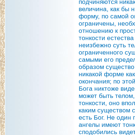
подчиняются никак
величина, как бы 
форму, по самой о
ограничены, необх
отношению к прост
тонкости естества
неизбежно суть те
ограниченного сущ
самыми его преде
образом существо 
никакой форме как
окончания; по это
Бога никтоже виде
может быть телом,
тонкости, оно впо
каким существом с
есть Бог. Не один
ангелы имеют тонк
сподобились видет