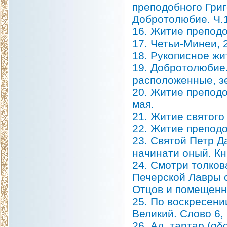
преподобного Григ
Добротолюбие. Ч.1
16. Житие преподо
17. Четьи-Минеи, 
18. Рукописное ж
19. Добротолюбие.
расположенные, зе
20. Житие препод
мая.
21. Житие святого
22. Житие преподо
23. Святой Петр Д
начинати оный. Кн
24. Смотри толков
Печерской Лавры 
Отцов и помещенны
25. По воскресени
Великий. Слово 6, 
26. Ад, тартар (αδ