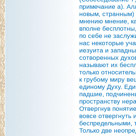
примечание а). Ал
новым, странным) 
мнению мнение, ка
вполне бесплотны,
по себе не заслуж
нас некоторые уч
иезуита и западны
сотворенных духо
называют их бесп
только относитель
к грубому миру ве
единому Духу. Един
падшие, подчинен
пространству нера
Отвергнув понятие
вовсе отвергнуть 
беспредельными, т
Только две неопре