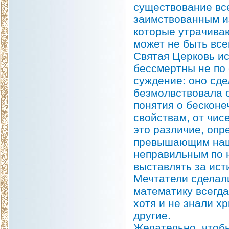
существование вс
заимствованным из
которые утрачива
может не быть вс
Святая Церковь ис
бессмертны не по 
суждение: оно сде
безмолвствовала 
понятия о бесконе
свойствам, от чис
это различие, опр
превышающим нашу
неправильным по н
выставлять за ист
Мечтатели сделал
математику всегда
хотя и не знали х
другие.
Желательно, чтобы