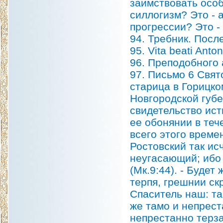
заимствовать особ
силлогизм? Это - 
прогрессии? Это -
94. Требник. Пос
95. Vita beati Anto
96. Преподобного 
97. Письмо 6 Свят
старица в Горицко
Новгородской губе
свидетельство ист
ее обонянии в теч
всего этого време
Ростовский так исч
неугасающий; ибо 
(Мк.9:44). - Будет
терпя, грешнии ск
Спаситель наш: там
же тамо и непрест
непрестанно терза