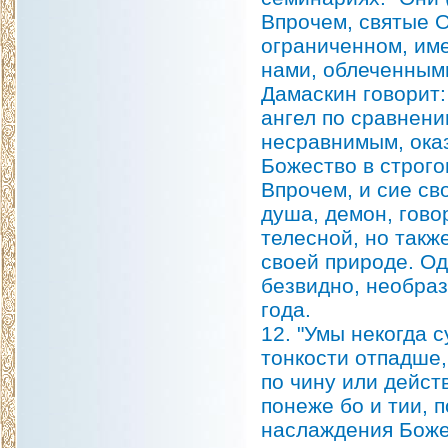
Впрочем, святые 
ограниченном, име
нами, облеченным
Дамаскин говорит
ангел по сравнени
несравнимым, ока
Божество в строг
Впрочем, и сие св
душа, демон, гово
телесной, но такж
своей природе. О
безвидно, необразн
года.
12. "Умы некогда 
тонкости отпадше
по чину или дейст
понеже бо и тии, 
наслаждения Божес