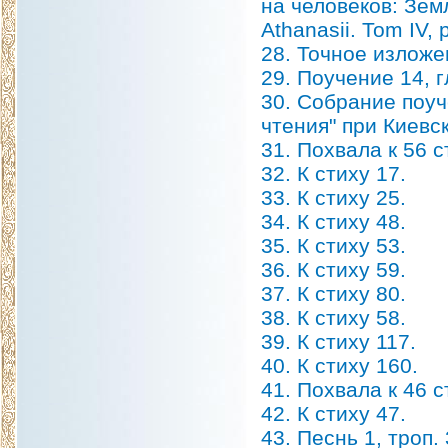
на человеков: Зем
Athanasii. Tom IV, 
28. Точное изложе
29. Поучение 14, гл
30. Собрание поу
чтения" при Киевс
31. Похвала к 56 с
32. К стиху 17.
33. К стиху 25.
34. К стиху 48.
35. К стиху 53.
36. К стиху 59.
37. К стиху 80.
38. К стиху 58.
39. К стиху 117.
40. К стиху 160.
41. Похвала к 46 с
42. К стиху 47.
43. Песнь 1, троп. 