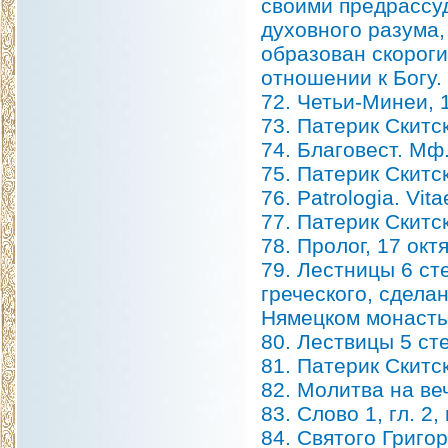
своими предрассу
духовного разума,
образован скорог
отношении к Богу.
72. Четьи-Минеи, 1
73. Патерик Скитс
74. Благовест. Мф.
75. Патерик Скитс
76. Patrologia. Vita
77. Патерик Скитс
78. Пролог, 17 окт
79. Лестницы 6 ст
греческого, сдела
Нямецком монасты
80. Лествицы 5 ст
81. Патерик Скитс
82. Молитва на ве
83. Слово 1, гл. 2
84. Святого Григо