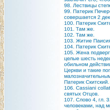
98. Лествицы степ
99. Патерик Пече
совершается 2 дек
100. Патерик Скит
101. Там же.
102. Там же.
103. Житие Паисия
104. Патерик Скит
105. Жена подверг
целые шесть неде
обильном действи
Церкви и такие по
малозначительными
Патерик Скитский.
106. Cassiani coll
святых Отцов.
107. Слово 4, гл.
человеками, над м