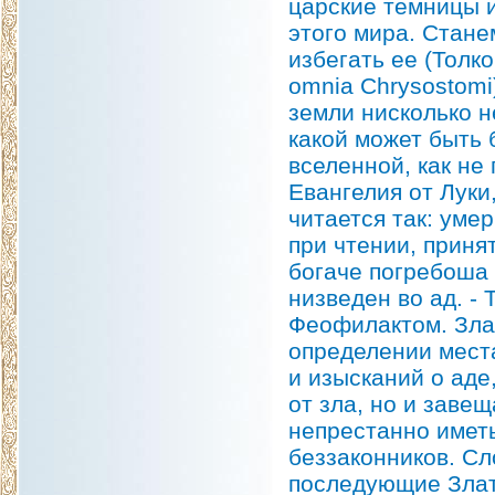
царские темницы и
этого мира. Станем
избегать ее (Толк
omnia Chrysostom
земли нисколько н
какой может быть 
вселенной, как не
Евангелия от Луки
читается так: умер
при чтении, приня
богаче погребоша 
низведен во ад. -
Феофилактом. Зла
определении места
и изысканий о аде
от зла, но и заве
непрестанно имет
беззаконников. Сл
последующие Злат