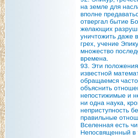
на земле для нас
вполне предаватьс
отвергал бытие Бо
желающих разруши
уничтожить даже в
грех, учение Эпик
множество послед
времена.
93. Эти положения
известной математ
обращаемся часто,
объяснить отношен
непостижимые и н
ни одна наука, кр
неприступность бе
правильные отноше
Вселенная есть чи
Непосвященный в т