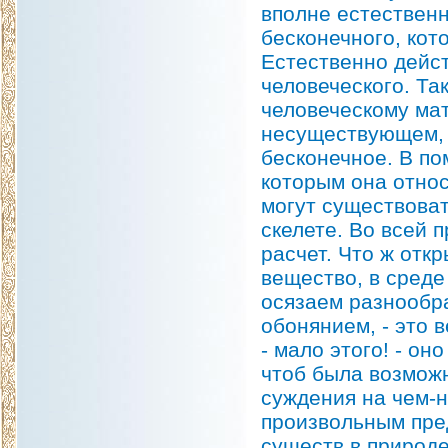
вполне естествен
бесконечного, кот
Естественно дейс
человеческого. Т
человеческому ма
несуществующем, о
бесконечное. В по
которым она относ
могут существоват
скелете. Во всей 
расчет. Что ж отк
вещество, в среде
осязаем разнообра
обонянием, - это 
- мало этого! - о
чтоб была возмож
суждения на чем-н
произвольным пре
существ в природе