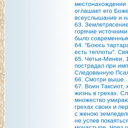
местонахождении 
оглашает его Бож
всеуслышание и н
63. Землетрясение
горячие источники
было современным
64. "Боюсь тартара
есть теплоты". Св
65. Четьи-Минеи, 
пострадал при имп
Следованную Псал
66. Смотри выше.
67. Воин Таксиот,
жизнь в грехах. С
множество умирающ
грехах своих и пе
с женою земледель
не успев покаятьс
монастыре. Чрез ш