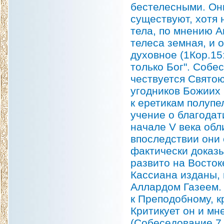
бестелесными. Они
существуют, хотя 
тела, по мнению А
телеса земная, и 
духовное (1Кор.15:
только Бог". Собе
чествуется Свято
угодников Божиих 
к еретикам полупе
учение о благодати
начале V века обл
впоследствии они
фактически доказ
развито на Восток
Кассиана изданы,
Аллардом Газеем.
к Преподобному, к
Критикует он и мн
(Собеседование 7,