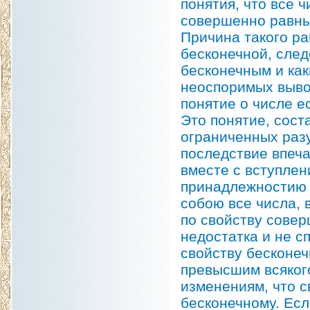
понятия, что все 
совершенно равны 
Причина такого ра
бесконечной, след
бесконечным и как
неоспоримых выво
понятие о числе е
Это понятие, сос
ограниченных раз
последствие впеча
вместе с вступлен
принадлежностию 
собою все числа, 
по свойству совер
недостатка и не с
свойству бесконеч
превысшим всякого
изменениям, что с
бесконечному. Есл