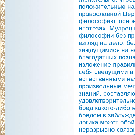
положительные на
православной Цер
философию, основ
ипотезах. Мудрец
философии без пр
взгляд на дело! б
зиждущимися на не
благодатных позн
изложение правил
себя сведущими в
естественными на
произвольные мечт
знаний, составляю
удовлетворительн
бред какого-либо 
бредом в заблужде
логика может обой
неразрывно связан