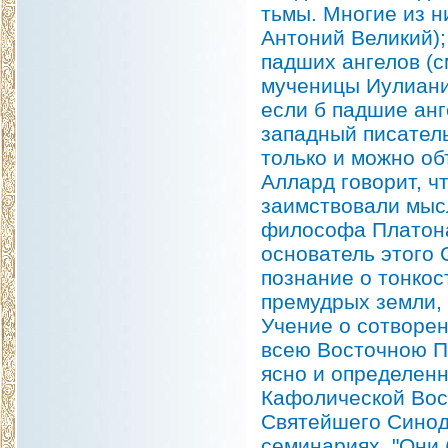
тьмы. Многие из н
Антоний Великий);
падших ангелов (с
мученицы Иулиании
если б падшие анг
западный писатель
только и можно об
Аллард говорит, ч
заимствовали мысл
философа Платона (
основатель этого 
познание о тонкос
премудрых земли,
Учение о сотворе
всею Восточною Пр
ясно и определен
Кафолической Вос
Святейшего Синод
семинариях. "Они (