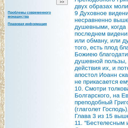
двух образах моли
9 Духовное видени
Проблемы современного
монашества
несравненно выше
Правовая информация
душевными, когда 
последнем видении
или обману, или д
того, есть плод б
Божиею благодати
душевной пользы, 
действия их, и пот
апостол Иоанн ска
не прикасается ему
10. Смотри толко
Болгарского, на Ев
преподобный Григ
(глаголет Господь
Глава 3 из 15 выш
11. "Бестелесным 