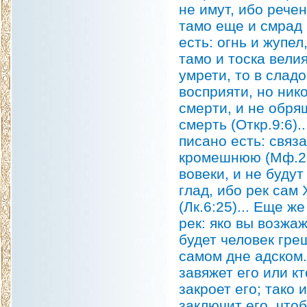
не имут, ибо речен
тамо еще и смрад 
есть: огнь и жупел
тамо и тоска вели
умрети, то в слад
восприяти, но ник
смерти, и не обря
смерть (Откр.9:6).
писано есть: связа
кромешнюю (Мф.22:
вовеки, и не будут
глад, ибо рек сам
(Лк.6:25)... Еще ж
рек: яко вы возжа
будет человек гре
самом дне адском.
завяжет его или к
закроет его; тако
заключит его, что