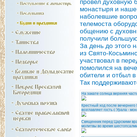
провел духовную б
монастыря и нашег
наболевшие вопро
телемоста оборудо
общению с духовни
получили большую 
За день до этого
из Свято-Косьминс
участвовал в пере
помолился на веч
обители и отбыл в
Так поддерживают
На закате солнца верхняя част
Крестный ход после вечернего
возглавляет гость с Урала - мо
Священник перед Царскими вра
молитвы во время шестопсалм