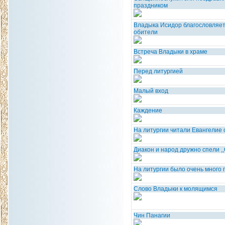
праздником
Владыка Исидор благословляет
обители
Встреча Владыки в храме
Перед литургией
Малый вход
Каждение
На литургии читали Евангелие 
Диакон и народ дружно спели ,,О
На литургии было очень много 
Слово Владыки к молящимся
Чин Панагии