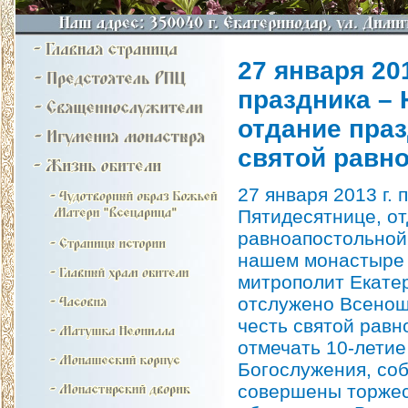
27 января 20
праздника – 
отдание пра
святой равн
27 января 2013 г.
Пятидесятнице, от
равноапостольной
нашем монастыре 
митрополит Екате
отслужено Всенощ
честь святой равн
отмечать 10-летие
Богослужения, со
совершены торжес