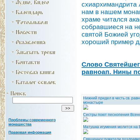
схиархимандрита 
нам в нашем монаш
храме читался ак
собравшиеся на н
святой Божией уг
хороший пример д
Слово Святейшег
равноап. Нины п
Нижний придел в честь св. рав
монастыре
Сестры поют песнопения Всен
Проблемы современного
монашества
Матушка игумения молится на
Правовая информация
Священнослужители поздравил