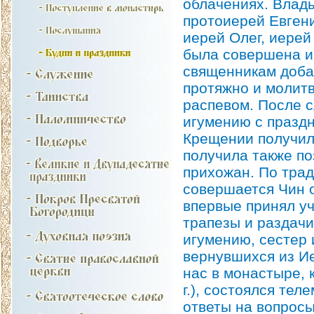
облачениях. Влад
протоиерей Евген
иерей Олег, иерей
была совершена и
священникам добав
протяжно и молитв
распевом. После 
игумению с праздн
Крещении получил
получила также по
прихожан. По трад
совершается Чин о
впервые принял у
трапезы и раздач
игумению, сестер 
вернувшихся из Ие
нас в монастыре, 
г.), состоялся те
ответы на вопрос