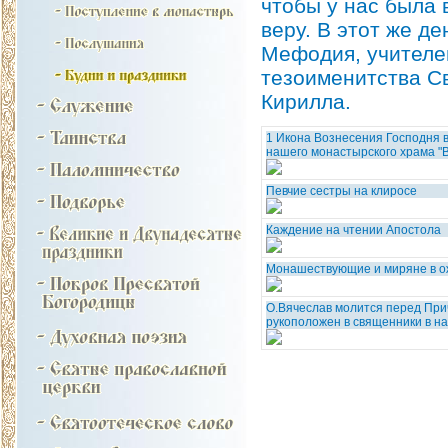
чтобы у нас была 
веру. В этот же д
Мефодия, учителей
тезоименитства С
Кирилла.
1 Икона Вознесения Господня 
нашего монастырского храма "
Певчие сестры на клиросе
Каждение на чтении Апостола
Монашествующие и миряне в о
О.Вячеслав молится перед При
рукоположен в священники в на