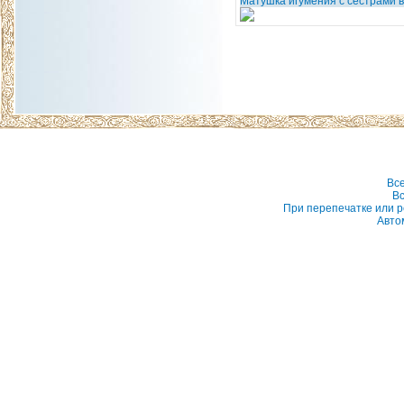
Матушка игумения с сестрами 
Вс
Вс
При перепечатке или р
Авто