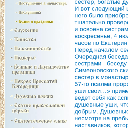
сестер, богатые д
И вот следующий ш
него было приобре
тщательно провер
и освоена сестра
воскресенье, 4 ию
часов по Екатерин
Перед началом се
Очередная беседа 
сестрами - беседу
Симеоновского ск
сестер в монастыр
57-го псалма прор
уши свои…» приме
ведет себя как асп
душевные уши, чт
добрым. Душевные 
несмотря на преб
наставников, кото