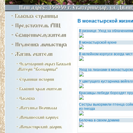
В монастырской жизни 
В ризнице. Уход за облачениям
В монастырской кухне
В келейном корпусе всегда чист
Уход за лианами в монастырск
У цветущего кустарника вейгел
Красавцы-лебеди бороздят пр
Сестры выкормили птенца сойк
из гнезда
Белочка в своем домике