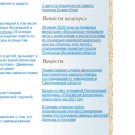
ижения в защиту
2 августа празднуется память
пророка Божия Илии
ватившей в том числе
30 июля 2026 года на подворье
риарх Московский и
монастыря «Всецарица» побывали
 собора
28 ноября
дети с родителями и воспитателями
заседании совета по
из социально-реабилитационного
туры в обществе.
центра «Радуга» для детей с
отклонениями развития города
Подольска Московской области
о и детей, вызывает у
казал иерей Вячеслав
рослово». Движение,
батывает
Православная служба милосердия
актике сквернословия
Екатеринбурга оказала помощь
пострадавшим от наводнения в
Свердловской области
Вышел в свет отрывной Патриарший
 участниками
календарь «Пресвятая Богородице,
рической, научной,
спаси нас!» на 2027 год
В Церкви открыли набор
добровольцев для восстановления
домов пострадавших мирных жителей
авление о том, что
Донецка и Горловки
ое самовыражение