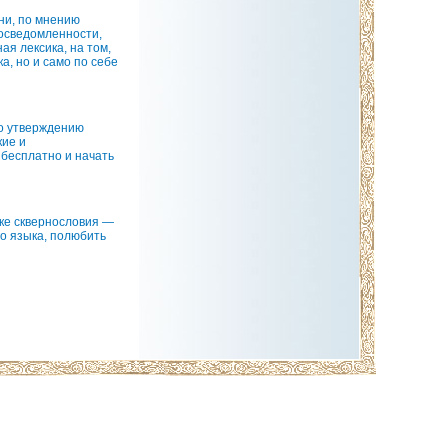
они, по мнению
 осведомленности,
ая лексика, на том,
а, но и само по себе
о утверждению
кие и
бесплатно и начать
ике сквернословия —
го языка, полюбить