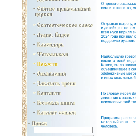
О проекте рассказа
семьи, отцовства, 
Открывая встречу, 
и детей», и в цело
всея Руси Кирилл в
2024 года призвал 
поддержке русского
Наибольшую тревогу
воспитателей, педа
Клюев, стало появл
объединившее в себ
эффективные метод
и иных «языковых б
По словам иерея Вя
движения с разных 
психологической то
Программа развенчи
матерный язык — эт
человека.