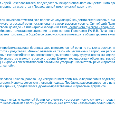
л иерей Вячеслав Клюев, председатель Межрегионального общественного дв
материнства и детства «Православный родительский комитет».
отец Вячеслав отметил, что проблема «пугающей эпидемии сквернословия, ох
м чистоты русской речи поставлена на самом высоком уровне. Святейший Пат
 своем докладе на пленарном заседании XXVI
Всемирного русского народного
обратить пристальное внимание на этот вопрос. Президент РФ В.В. Путин на 
 языка призвал для борьбы со сквернословием повышать общий уровень куль
 проблема засилья бранных слов в повседневной речи не только взрослых, н
гогов и родителей. Именно ответом на такой общественный запрос, как расс
ение Всероссийского общественного движения в защиту русского языка «Доб
е экспертов и волонтеров со стороны Церкви, государства и общества, выра
ы и формы систематической работы по утверждению чистоты речи и профил
олезней».
чеслава Клюева, работа над искоренением привычки сквернословия ведется
сторон. Используется комплексный подход. Проблема рассматривается с исто
чек зрения, предлагаются духовно-нравственные и правовые аргументы.
вает мифы о матерной брани как о чем-то «естественном», критикует предст
о неотъемлемая часть русского языка, без которого невозможно полноценн