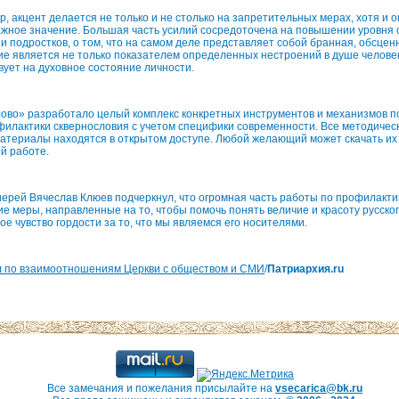
р, акцент делается не только и не столько на запретительных мерах, хотя и 
ажное значение. Большая часть усилий сосредоточена на повышении уровня
и подростков, о том, что на самом деле представляет собой бранная, обсценн
ие является не только показателем определенных нестроений в душе человек
вует на духовное состояние личности.
ово» разработало целый комплекс конкретных инструментов и механизмов п
филактики сквернословия с учетом специфики современности. Все методичес
териалы находятся в открытом доступе. Любой желающий может скачать их 
ей работе.
иерей Вячеслав Клюев подчеркнул, что огромная часть работы по профилакт
ие меры, направленные на то, чтобы помочь понять величие и красоту русско
ое чувство гордости за то, что мы являемся его носителями.
 по взаимоотношениям Церкви с обществом и СМИ
/
Патриархия.ru
Все замечания и пожелания присылайте на
vsecarica@bk.ru