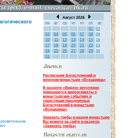
Август 2026
агогического
пн
вт
ср
чт
пт
сб
вс
01
02
03
04
05
06
07
08
09
10
11
12
13
14
15
16
17
18
19
20
21
22
23
24
25
26
27
28
29
30
31
Расписание Богослужений в
женском монастыре «Всецарица»
В разделе «Видео» регулярно
помещаются видеосюжеты о
монастырских событиях и
трансляции праздничных
Богослужений в монастыре
«Всецарица»
Заказать требы в нашем монастыре
доровительном
Вы можете на сайте в разделе
во».
«Заказать требы»