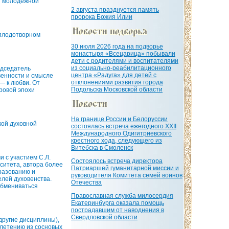
т молодежной
2 августа празднуется память
пророка Божия Илии
 плодотворном
30 июля 2026 года на подворье
монастыря «Всецарица» побывали
дети с родителями и воспитателями
из социально-реабилитационного
едседатель
центра «Радуга» для детей с
венности и смысле
отклонениями развития города
— к любви. От
Подольска Московской области
ровой эпохи
На границе России и Белоруссии
кой духовной
состоялась встреча ежегодного XXII
Международного Одигитриевского
крестного хода, следующего из
Витебска в Смоленск
и с участием С.Л.
Состоялось встреча директора
ситета, автора более
Патриаршей гуманитарной миссии и
бразованию и
руководителя Комитета семей воинов
елей духовенства.
Отечества
обмениваться
Православная служба милосердия
Екатеринбурга оказала помощь
пострадавшим от наводнения в
Свердловской области
другие дисциплины),
плетению из сосновых