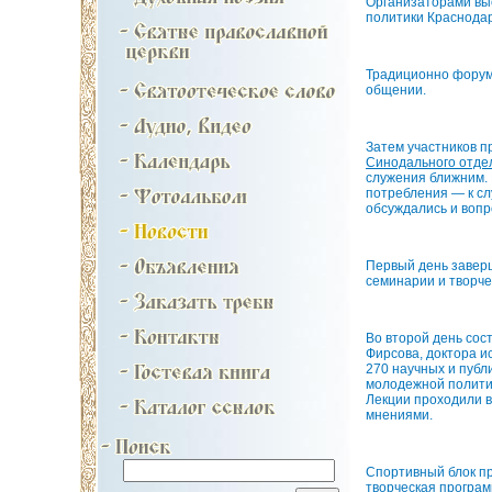
Организаторами вы
политики Краснодар
Традиционно форум
общении.
Затем участников 
Синодального отде
служения ближним. 
потребления — к сл
обсуждались и вопр
Первый день завер
семинарии и творче
Во второй день сос
Фирсова, доктора и
270 научных и публ
молодежной политик
Лекции проходили в
мнениями.
Спортивный блок пр
творческая програм