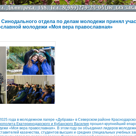
 Синодального отдела по делам молодежи принял учас
славной молодежи «Моя вера православная»
 2025 года в молодежном лагере «Дубрава» в Северском районе Краснодарско
рополита Екатеринодарского и Кубанского Василия
прошел крупнейший епар
дежи «Моя вера православная». В этом году он объединил лидеров молодеж
тавителей казачества, студентов высших и средних специальных учебных за