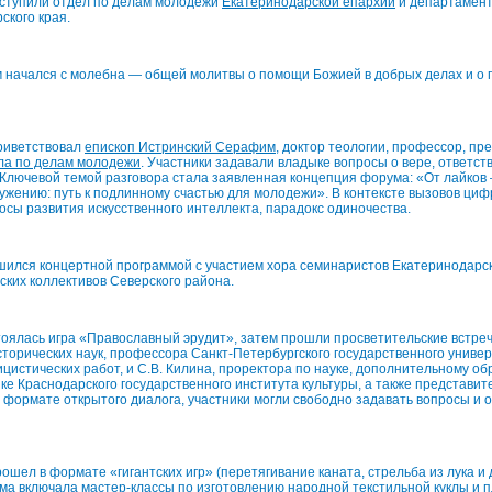
ступили отдел по делам молодежи
Екатеринодарской епархии
и департамен
ского края.
 начался с молебна — общей молитвы о помощи Божией в добрых делах и о
приветствовал
епископ Истринский Серафим
, доктор теологии, профессор, пр
ла по делам молодежи
. Участники задавали владыке вопросы о вере, ответст
Ключевой темой разговора стала заявленная концепция форума: «От лайков 
ужению: путь к подлинному счастью для молодежи». В контексте вызовов циф
осы развития искусственного интеллекта, парадокс одиночества.
шился концертной программой с участием хора семинаристов Екатеринодарс
ских коллективов Северского района.
тоялась игра «Православный эрудит», затем прошли просветительские встреч
сторических наук, профессора Санкт-Петербургского государственного универ
ицистических работ, и С.В. Килина, проректора по науке, дополнительному о
е Краснодарского государственного института культуры, а также представит
 формате открытого диалога, участники могли свободно задавать вопросы и 
ошел в формате «гигантских игр» (перетягивание каната, стрельба из лука и 
ма включала мастер-классы по изготовлению народной текстильной куклы и 