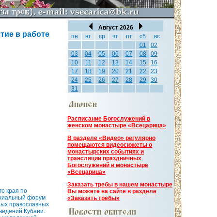
Август 2026
тие в работе
пн
вт
ср
чт
пт
сб
вс
01
02
03
04
05
06
07
08
09
10
11
12
13
14
15
16
17
18
19
20
21
22
23
24
25
26
27
28
29
30
31
Расписание Богослужений в
женском монастыре «Всецарица»
В разделе «Видео» регулярно
помещаются видеосюжеты о
монастырских событиях и
трансляции праздничных
Богослужений в монастыре
«Всецарица»
Заказать требы в нашем монастыре
го края по
Вы можете на сайте в разделе
хиальный форум
«Заказать требы»
ных православных
ведений Кубани.