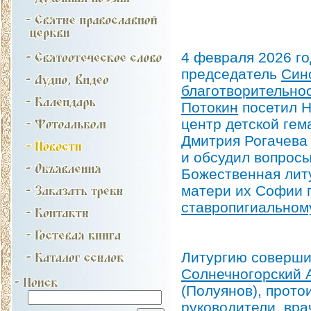
4 февраля 2026 го
председатель
Син
благотворительно
Потокин
посетил Н
центр детской гем
Дмитрия Рогачева 
и обсудил вопрос
Божественная лит
матери их Софии 
ставропигиальном
Литургию соверши
Солнечногорский 
(Полуянов), прото
руководители, вра