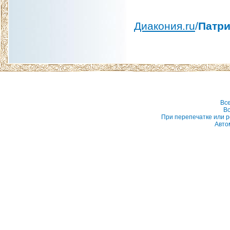
Диакония.ru
/
Патри
Вс
Вс
При перепечатке или р
Авто