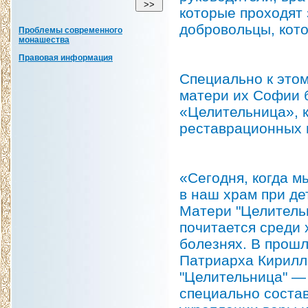
которые проходят 
добровольцы, кото
Проблемы современного
монашества
Правовая информация
Специально к это
матери их Софии 
«Целительница», к
реставрационных 
«Сегодня, когда м
в наш храм при д
Матери "Целительн
почитается среди 
болезнях. В прош
Патриарха Кирилл
"Целительница" —
специально соста