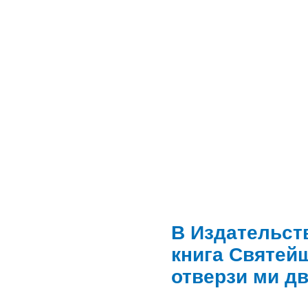
В Издательст
книга Святей
отверзи ми д