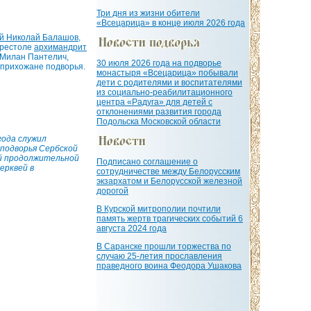
Три дня из жизни обители
«Всецарица» в конце июля 2026 года
й Николай Балашов
,
престоле
архимандрит
Милан Пантелич,
30 июля 2026 года на подворье
 прихожане подворья.
монастыря «Всецарица» побывали
дети с родителями и воспитателями
из социально-реабилитационного
центра «Радуга» для детей с
отклонениями развития города
Подольска Московской области
года служил
подворья Сербской
ой продолжительной
Подписано соглашение о
ерквей в
сотрудничестве между Белорусским
экзархатом и Белорусской железной
дорогой
В Курской митрополии почтили
память жертв трагических событий 6
августа 2024 года
В Саранске прошли торжества по
случаю 25-летия прославления
праведного воина Феодора Ушакова