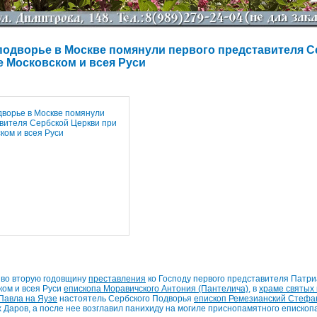
подворье в Москве помянули первого представителя С
е Московском и всея Руси
, во вторую годовщину
преставления
ко Господу первого представителя Патри
ком и всея Руси
епископа Моравичского Антония (Пантелича)
, в
храме святых
Павла на Яузе
настоятель Сербского Подворья
епископ Ремезианский Стефа
аров, а после нее возглавил панихиду на могиле приснопамятного епископ