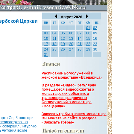
Август 2026
ербской Церкви
пн
вт
ср
чт
пт
сб
вс
01
02
03
04
05
06
07
08
09
10
11
12
13
14
15
16
17
18
19
20
21
22
23
24
25
26
27
28
29
30
31
Расписание Богослужений в
женском монастыре «Всецарица»
В разделе «Видео» регулярно
помещаются видеосюжеты о
монастырских событиях и
трансляции праздничных
Богослужений в монастыре
«Всецарица»
Заказать требы в нашем монастыре
арха Сербского при
Вы можете на сайте в разделе
 первоверховных
«Заказать требы»
н
совершил Литургию
а Антония возле