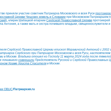
тве приняли участие советник Патриарха Московского и всея Руси
протоиере
ославной Церкви Чешских земель и Словакии
при Московском Патриаршем 
ский)
, клирик Шабацкой епархии
Сербской Православной Церкви
протоиерей 
па Антония, а также мать и сестра почившего владыки, священнослужители и
еля Сербской Православной Церкви епископ Моравичский Антоний с 2002 
триарха Сербского при Патриархе Московском и всея Руси, настоятелем 
ви в Москве. Владыка отошел ко Господу 11 марта 2024 года после тяжел
е почившего
совершили
Предстоятели Русской и Сербской Православных Ц
орном Храме Христа Спасителя
в Москве.
ции ОВЦС
/
Патриархия.ru