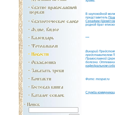
храма.
В заупокойной моли
представитель
Прав
Серафим (Шемятов
родной брат еписко
***
Викарий Предстоят
представителем Па
Православной Церк
болезни. Отпевани
кафедральном соб
Фото: mospat.ru
Служба коммуника