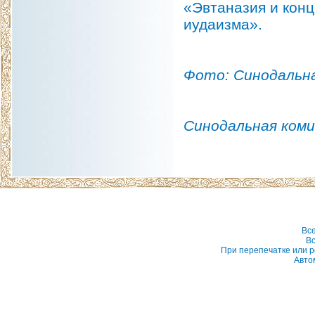
«Эвтаназия и конц
иудаизма».
Фото: Синодальна
Синодальная коми
Вс
Вс
При перепечатке или р
Авто