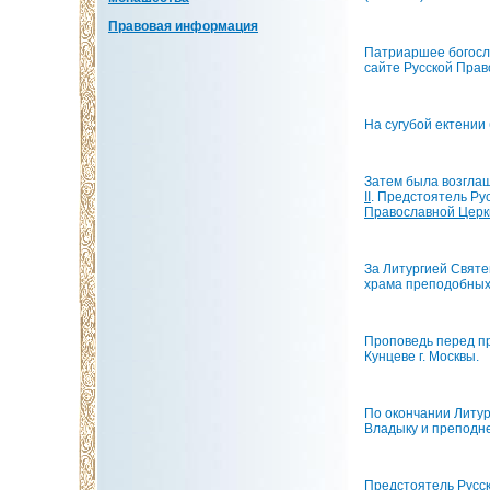
Правовая информация
Патриаршее богосл
сайте Русской Прав
На сугубой ектении
Затем была возгла
II
. Предстоятель Ру
Православной Церк
За Литургией Свят
храма преподобных 
Проповедь перед п
Кунцеве г. Москвы.
По окончании Литу
Владыку и преподне
Предстоятель Русск