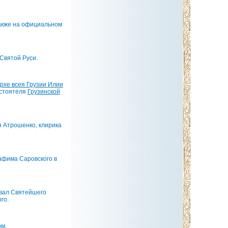
также на официальном
Святой Руси.
хе всея Грузии Илии
стоятеля
Грузинской
 Атрошенко, клирика
афима Саровского в
овал Святейшего
го.
ом.