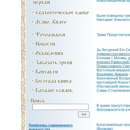
новоосвященном хр
Были освящены три 
Нектария Эгинского
Также Предстоятель
За Литургией Его С
Административного
Елохове г. Москвы;
епископ Раменский
Православного Свят
Восточным викариат
Владимир Диваков
,
благочинный Воскре
протоиерей Иоанн Е
(Песчанской) иконы
Саввы Сторожевског
В храме присутство
благоукрасители и 
Богослужебные пес
Проблемы современного
(Волкова).
монашества