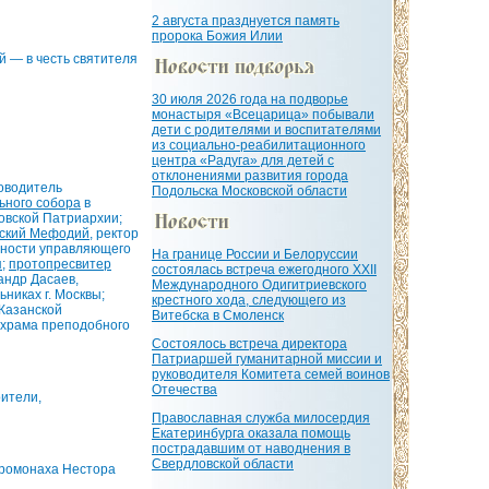
2 августа празднуется память
пророка Божия Илии
 — в честь святителя
30 июля 2026 года на подворье
монастыря «Всецарица» побывали
дети с родителями и воспитателями
из социально-реабилитационного
центра «Радуга» для детей с
отклонениями развития города
ководитель
Подольска Московской области
ьного собора
в
овской Патриархии;
вский Мефодий
, ректор
нности управляющего
На границе России и Белоруссии
я
;
протопресвитер
состоялась встреча ежегодного XXII
андр Дасаев,
Международного Одигитриевского
никах г. Москвы;
крестного хода, следующего из
 Казанской
Витебска в Смоленск
ь храма преподобного
Состоялось встреча директора
Патриаршей гуманитарной миссии и
руководителя Комитета семей воинов
Отечества
оители,
Православная служба милосердия
Екатеринбурга оказала помощь
пострадавшим от наводнения в
Свердловской области
ромонаха Нестора