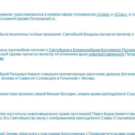
ужение транслировалось в прямом эфире телеканалов
«Союз»
и
«Спас»
, а 
ославной Церкви Патриархия.ru.
 были вознесены особые прошения, Святейший Владыка прочитал молитву о 
шена заупокойная ектения о
Святейшем и Блаженнейшем Католикосе-Патриар
сской Церкви прочитал молитву об упокоении души
новопреставленного
Пред
ви
.
ейший Патриарх Кирилл совершил пресвитерскую хиротонию диакона Виталия
Зосимы и Савватия Соловецких в Гольянове г. Москвы.
ричастием произнес иерей Михаил Володин, клирик храма преподобного Сер
ргии настоятель новоосвященного храма протоиерей Павел Куцов приветств
с Его Святейшеству икону с изображением преподобного Саввы Сторожевско
ой Церкви обратился к участникам богослужения с Первосвятительским слов