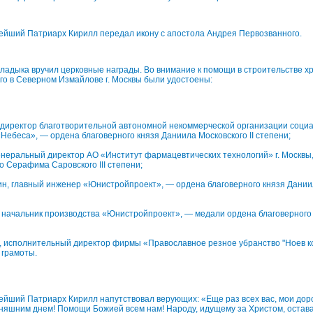
ейший Патриарх Кирилл передал икону с апостола Андрея Первозванного.
адыка вручил церковные награды. Во внимание к помощи в строительстве х
о в Северном Измайлове г. Москвы были удостоены:
 директор благотворительной автономной некоммерческой организации социа
Небеса», — ордена благоверного князя Даниила Московского II степени;
генеральный директор АО «Институт фармацевтических технологий» г. Москвы
 Серафима Саровского III степени;
н, главный инженер «Юнистройпроект», — ордена благоверного князя Даниила
, начальник производства «Юнистройпроект», — медали ордена благоверного
в, исполнительный директор фирмы «Православное резное убранство "Ноев ко
грамоты.
йший Патриарх Кирилл напутствовал верующих: «Еще раз всех вас, мои доро
няшним днем! Помощи Божией всем нам! Народу, идущему за Христом, остав