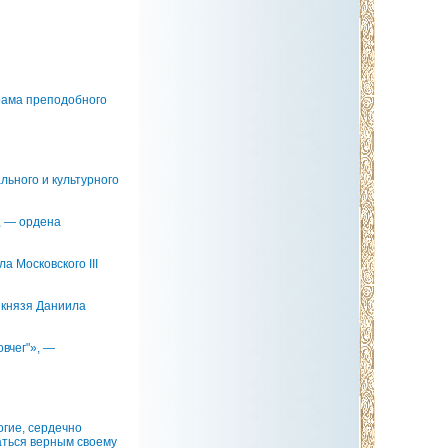
рама преподобного
льного и культурного
, — ордена
 Московского III
 князя Даниила
вчег"», —
гие, сердечно
аться верным своему