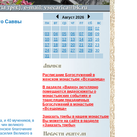
Август 2026
го Саввы
пн
вт
ср
чт
пт
сб
вс
01
02
03
04
05
06
07
08
09
10
11
12
13
14
15
16
17
18
19
20
21
22
23
24
25
26
27
28
29
30
31
Расписание Богослужений в
женском монастыре «Всецарица»
В разделе «Видео» регулярно
помещаются видеосюжеты о
монастырских событиях и
трансляции праздничных
Богослужений в монастыре
«Всецарица»
Заказать требы в нашем монастыре
, и 40 мучеников, в
Вы можете на сайте в разделе
 чин великого
«Заказать требы»
енское благочиние
асилия Великого в