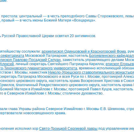
аме.
престола: центральный — в честь преподобного Саввы Сторожевского, левый
, правый — в честь иконы Божией Матери «Всецарица».
 Русской Православной Церкви освятил 20 антиминсов.
вятейшеству сослужили:
архиепископ Одинцовский и Красногорский Фома
, ру
 секретариата
Московской Патриархии, настоятель
Богоявленского кафедрал
епископ Павлово-Посадский Силуан
, заместитель управляющего делами Моск
 Алексий
, личный секретарь Святейшего Патриарха Кирилла;
епископ Егорье
о-Тихоновского гуманитарного университета
, временно исполняющий обяза
ством г. Москвы, наместник
Николо-Угрешского ставропигиального монастыр
 секретарь Патриарха Московского и всея Руси по г. Москве; протоиерей Алекс
сенского церковного округа, настоятель храма Воскресения Христова в Соколь
рмилов, благочинный Рождественского церковного округа, настоятель храма
 Божией Матери в Измайлове г. Москвы; протоиерей Павел Куцов, настоятел
о в Северном Измайлове г. Москвы; столичное духовенство.
вали глава Управы района Северное Измайлово г. Москвы Е.В. Шевяхова, стр
жертвователи новоосвященного храма.
нопения исполнил хор
Свято-Троицкой Сергиевой лавры
под управлением ие