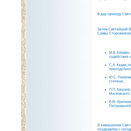
В дар приходу Свят
Затем Святейший Вл
Саввы Сторожевског
М.В. Клюкин,
содействия «
С.А. Кедик, 
преподобного
Ю.С. Панички
степени;
П.П. Кашаев
Московского;
В.М. Хрипко
Патриаршей 
В завершение Святе
поздравляю с сегод