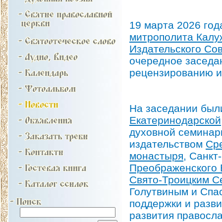
19 марта 2026 го
митрополита Калу
Издательского Со
очередное заседан
рецензированию и
На заседании был
Екатеринодарской
духовной семинар
издательством
Сре
монастыря
, Санкт
Преображенского 
Свято-Троицким 
Голутвиным и Спа
поддержки и разв
развития правосл