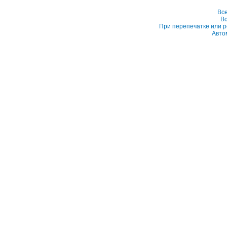
Вс
Вс
При перепечатке или р
Авто