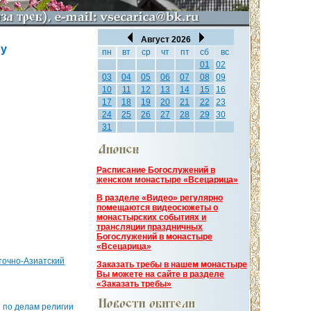
Август 2026
му
пн
вт
ср
чт
пт
сб
вс
01
02
03
04
05
06
07
08
09
10
11
12
13
14
15
16
17
18
19
20
21
22
23
24
25
26
27
28
29
30
31
Расписание Богослужений в
женском монастыре «Всецарица»
В разделе «Видео» регулярно
помещаются видеосюжеты о
монастырских событиях и
трансляции праздничных
Богослужений в монастыре
«Всецарица»
точно-Азиатский
Заказать требы в нашем монастыре
Вы можете на сайте в разделе
«Заказать требы»
я по делам религии