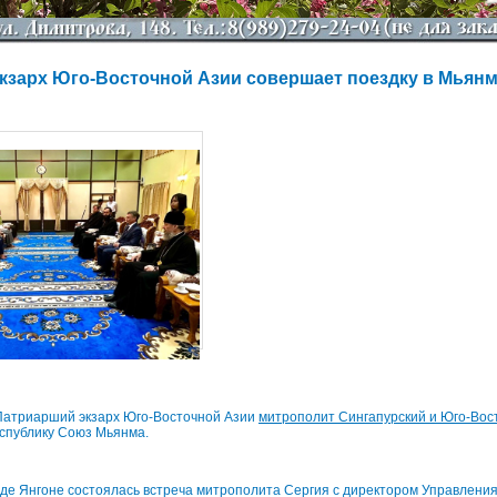
кзарх Юго-Восточной Азии совершает поездку в Мьян
 Патриарший экзарх Юго-Восточной Азии
митрополит Сингапурский и Юго-Вос
спублику Союз Мьянма.
роде Янгоне состоялась встреча митрополита Сергия с директором Управлени