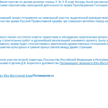
Министерстве по делам религии страны У Зо У. В ходе беседы были рассмот
 также перспективы приходской деятельности храма Преображения Господня в
иарший экзарх отправился на земельный участок, выделенный руководством
льства храма Русской Православной Церкви, где совершил молебен перед на
ного пения состоялся осмотр территории и обсуждение практических вопрос
лу строительных работ и дальнейшей реализацией значимого проекта. Было о
лавного храма будет способствовать укреплению дружественных отношений 
азвитию культурных и гуманитарных связей между двумя странами.
яли участие второй секретарь Посольства Российской Федерации в Республ
ским отделом Д.В. Борисов и духовенство
Патриаршего экзархата Юго-Вост
ат Юго-Восточной Азии
/
Патриархия.ru