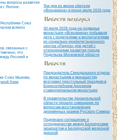
рены вопросы развития
Три дня из жизни обители
 г. Янгоне.
«Всецарица» в конце июля 2026 года
 Республики Союз
чалом всякого
30 июля 2026 года на подворье
монастыря «Всецарица» побывали
дети с родителями и воспитателями
из социально-реабилитационного
центра «Радуга» для детей с
ов, связанных с
отклонениями развития города
тмечено, что
Подольска Московской области
между Россией и
Председатель Синодального отдела
по монастырям и монашеству
ике Союз Мьянма,
возглавил престольный праздник в
очной Азии
.
Борисоглебском Аносином
ставропигиальном монастыре
В правительстве Архангельской
области прошло совещание по
вопросам восстановления
деревянных храмов Русского Севера
Подписано соглашение о
сотрудничестве между Белорусским
экзархатом и Белорусской железной
дорогой