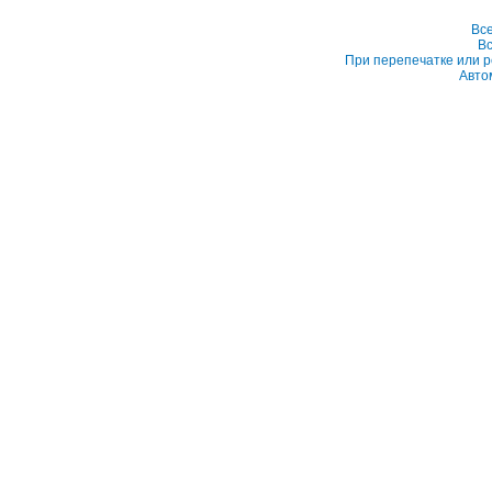
Вс
Вс
При перепечатке или р
Авто