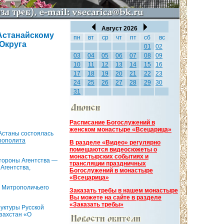
Август 2026
 Астанайскому
пн
вт
ср
чт
пт
сб
вс
Округа
01
02
03
04
05
06
07
08
09
10
11
12
13
14
15
16
17
18
19
20
21
22
23
24
25
26
27
28
29
30
31
Расписание Богослужений в
женском монастыре «Всецарица»
 Астаны состоялась
рополита
В разделе «Видео» регулярно
помещаются видеосюжеты о
монастырских событиях и
стороны Агентства —
трансляции праздничных
Агентства,
Богослужений в монастыре
«Всецарица»
и Митрополичьего
Заказать требы в нашем монастыре
Вы можете на сайте в разделе
«Заказать требы»
уктуры Русской
азахстан «О