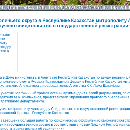
оличьего округа в Республике Казахстан митрополиту
ручено свидетельство о государственной регистрации 
а в Доме министерств, в Агентстве Республики Казахстан по делам религий г.
ополичьего округа
Русской Православной Церкви в Республике Казахстан
мит
ахстанского Александра
с председателем Агентства К.К. Лама Шарифом.
 участие благочинный храмов Астаны архимандрит Сергий (Карамышев), со 
дателя М.А. Азильханов, представители Управления правового обеспечения 
стративного департамента.
учил митрополиту Александру Свидетельство о государственной регистраци
вославной Церкви в Республике Казахстан.
 завершена большая работа по юридическому оформлению канонической стр
и на государственном уровне в соответствии с новым Законом Республики К
льности и религиозных объединениях».