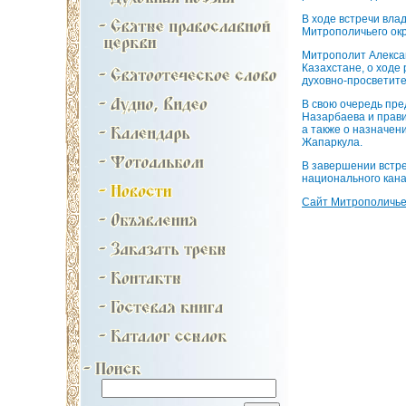
В ходе встречи вла
Митрополичьего окр
Митрополит Алекса
Казахстане, о ходе
духовно-просветите
В свою очередь пре
Назарбаева и прави
а также о назначен
Жапаркула.
В завершении встре
национального кана
Сайт Митрополичьег