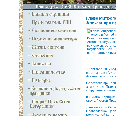
Главе Митроп
Александру в
17 октября 2012 год
встреча главы
Митр
Астанайского и Каз
Во встрече приняли
заместитель Предсе
сотрудники админи
К.К. Лама Шариф вр
округа Русской Пра
Данным актом была
Православной Церкв
религиозной деяте