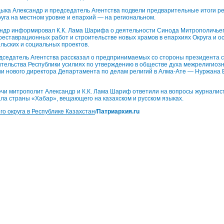
дыка Александр и председатель Агентства подвели предварительные итоги р
уга на местном уровне и епархий — на региональном.
ндр информировал К.К. Лама Шарифа о деятельности Синода Митрополичьего
 реставрационных работ и строительстве новых храмов в епархиях Округа и 
льских и социальных проектов.
дседатель Агентства рассказал о предпринимаемых со стороны президента с
тельства Республики усилиях по утверждению в обществе духа межрелигиозно
ии нового директора Департамента по делам религий в Алма-Ате — Нуржана
чи митрополит Александр и К.К. Лама Шариф ответили на вопросы журналис
ла страны «Хабар», вещающего на казахском и русском языках.
о округа в Республике Казахстан
/
Патриархия.ru