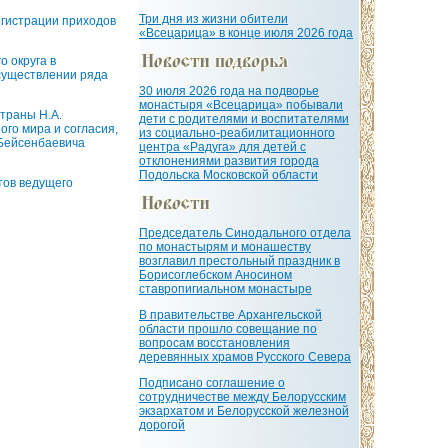
Три дня из жизни обители
егистрации приходов
«Всецарица» в конце июля 2026 года
 округа в
осуществлении ряда
30 июля 2026 года на подворье
монастыря «Всецарица» побывали
траны Н.А.
дети с родителями и воспитателями
го мира и согласия,
из социально-реабилитационного
 Бейсенбаевича
центра «Радуга» для детей с
отклонениями развития города
Подольска Московской области
тов ведущего
Председатель Синодального отдела
по монастырям и монашеству
возглавил престольный праздник в
Борисоглебском Аносином
ставропигиальном монастыре
В правительстве Архангельской
области прошло совещание по
вопросам восстановления
деревянных храмов Русского Севера
Подписано соглашение о
сотрудничестве между Белорусским
экзархатом и Белорусской железной
дорогой