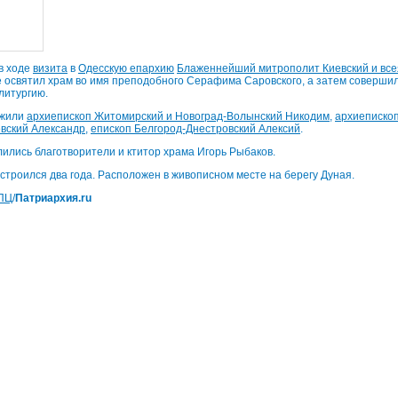
 в ходе
визита
в
Одесскую епархию
Блаженнейший митрополит Киевский и вс
где освятил храм во имя преподобного Серафима Саровского, а затем соверш
литургию.
ужили
архиепископ Житомирский и Новоград-Волынский Никодим
,
архиеписко
вский Александр
,
епископ Белгород-Днестровский Алексий
.
ились благотворители и ктитор храма Игорь Рыбаков.
троился два года. Расположен в живописном месте на берегу Дуная.
ПЦ
/
Патриархия.ru