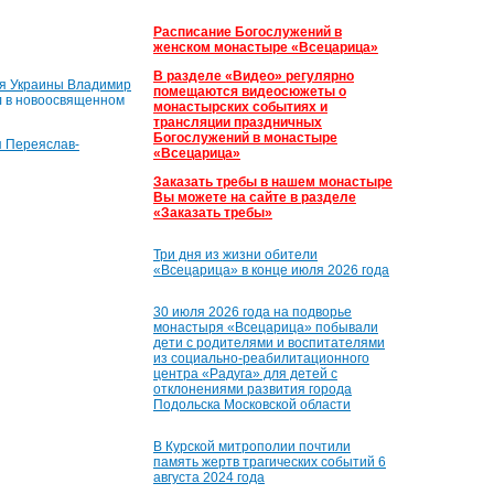
Расписание Богослужений в
женском монастыре «Всецарица»
В разделе «Видео» регулярно
ея Украины Владимир
помещаются видеосюжеты о
ил в новоосвященном
монастырских событиях и
трансляции праздничных
Богослужений в монастыре
п Переяслав-
«Всецарица»
Заказать требы в нашем монастыре
Вы можете на сайте в разделе
«Заказать требы»
Три дня из жизни обители
«Всецарица» в конце июля 2026 года
30 июля 2026 года на подворье
монастыря «Всецарица» побывали
дети с родителями и воспитателями
из социально-реабилитационного
центра «Радуга» для детей с
отклонениями развития города
Подольска Московской области
В Курской митрополии почтили
память жертв трагических событий 6
августа 2024 года