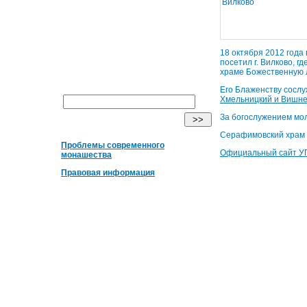
18 октября 2012 года
посетил г. Вилково, 
храме Божественную 
Его Блаженству сосл
Хмельницкий и Вишне
За богослужением мол
Серафимовский храм с
Проблемы современного
Официальный сайт У
монашества
Правовая информация