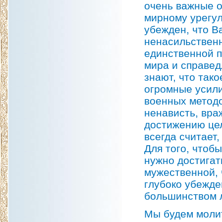
очень важные о
мирному урегул
убежден, что В
ненасильственн
единственной п
мира и справед
знают, что так
огромные усили
военных методо
ненависть, вра
достижению цел
всегда считает
Для того, чтоб
нужно достигат
мужественной, 
глубоко убежде
большинством л
Мы будем молит