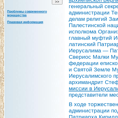
генеральный секр
администрации Те
Проблемы современного
монашества
делам религий Заи
Правовая информация
Палестинской нац
исполкома Органи
главный муфтий И
латинский Патриа
Иерусалима — Па
Свериос Малки Му
федерации еписко
и Святой Земле М
Иерусалимского п
архимандрит Стеф
миссии в Иерусал
представители мес
В ходе торжестве
администрации под
Патриарха Кирилл