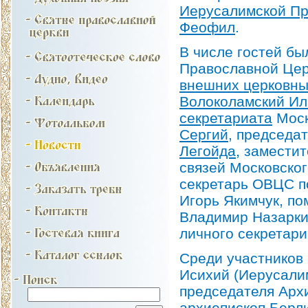
Иерусалимской Пр
Феофил
.
В числе гостей б
Православной Цер
внешних церковны
Волоколамский И
секретариата
Моск
Сергий
, председа
Легойда
, замести
связей Московско
секретарь ОВЦС п
Игорь Якимчук, п
Владимир Назарки
личного секретари
Среди участников
Исихий (Иерусали
председателя Арх
архиепископ Берл