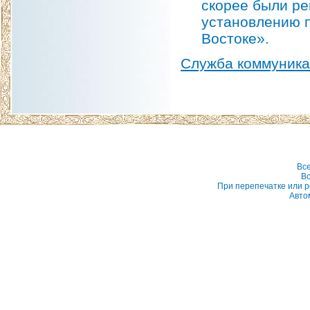
скорее были р
установлению п
Востоке».
Служба коммуник
Вс
Вс
При перепечатке или р
Авто