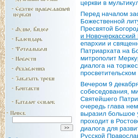
церкви в мультику
Перед началом за
Божественной лит
Пресвятой Богоро
и Новочеркасский
епархии и священ
Патриархата на Б
митрополит Меркур
диалога на торжес
просветительском
Вечером 9 декабря
собеседования, м
Святейшего Патриа
очередь глава не
выразил большое у
проходит в Ростов
диалога для разви
Русской Правосла