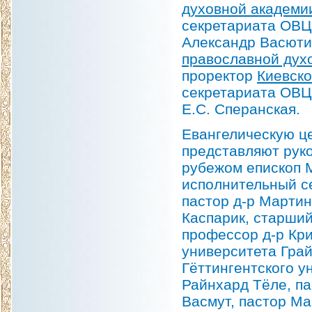
духовной академи
секретариата ОВЦ
Александр Васюти
православной дух
проректор
Киевско
секретариата ОВЦ
Е.С. Сперанская.
Евангелическую ц
представляют рук
рубежом епископ 
исполнительный с
пастор д-р Мартин
Каспарик, старши
профессор д-р Кр
университета Гра
Гёттингентского у
Райнхард Тёле, па
Васмут, пастор М