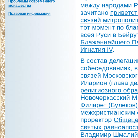
Проблемы современного
между народами Р
монашества
зачитано
приветст
Правовая информация
связей
митрополи
тот момент по бл
всея Руси в Бейру
Блаженнейшего Па
Игнатия IV
.
В состав делегац
собеседованиях, 
связей Московско
Иларион (глава де
религиозного обра
Новочеркасский М
Филарет (Булеков)
межхристианским 
проректор
Общеце
святых равноапос
Владимир Шмалий