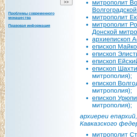
митрополит В
Волгоградской
Проблемы современного
митрополит Ек
монашества
митрополит Ро
Правовая информация
Донской митр
архиепископ А
епископ Майко
епископ Элист
епископ Ейски
епископ Шахти
митрополия);
епископ Волго
митрополия);
епископ Урюпи
митрополия);
архиереи епархий
Кавказского феде
митрополит С