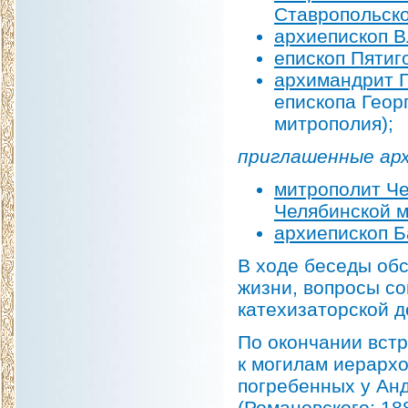
Ставропольск
архиепископ В
епископ Пятиг
архимандрит Г
епископа Геор
митрополия);
приглашенные арх
митрополит Че
Челябинской 
архиепископ Б
В ходе беседы об
жизни, вопросы со
катехизаторской д
По окончании вст
к могилам иерарх
погребенных у Ан
(Романовского; 18