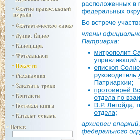
расположенных в 
федеральных окру
Во встрече участв
члены официальн
Патриарха:
митрополит С
управляющий 
епископ Солне
руководитель
Патриархии;
протоиерей В
отдела по вза
В.Р. Легойда
, 
отдела
;
архиереи епархи
федерального окр