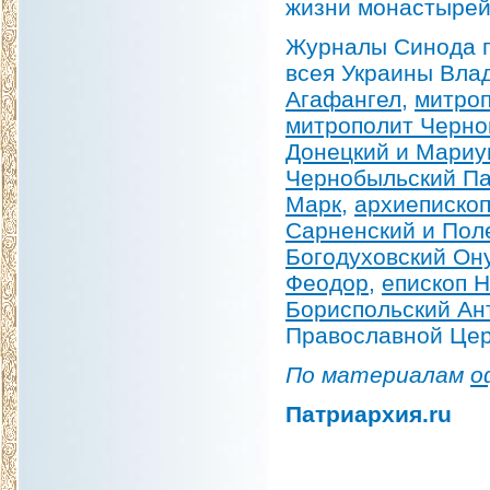
жизни монастырей
Журналы Синода п
всея Украины Вла
Агафангел
,
митроп
митрополит Черно
Донецкий и Мариу
Чернобыльский П
Марк
,
архиепископ
Сарненский и Пол
Богодуховский Он
Феодор
,
епископ 
Бориспольский Ан
Православной Цер
По материалам
о
Патриархия.ru