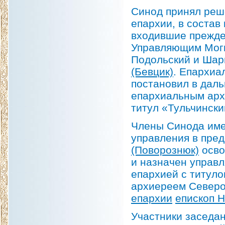
Синод принял реш
епархии, в состав
входившие прежд
Управляющим Моги
Подольский и Шар
(Бевцик)
. Епархиа
постановил в дал
епархиальным арх
титул «Тульчински
Члены Синода име
управления в пред
(Поворознюк)
осво
и назначен управ
епархией с титул
архиереем Северо
епархии
епископ Н
Участники заседа