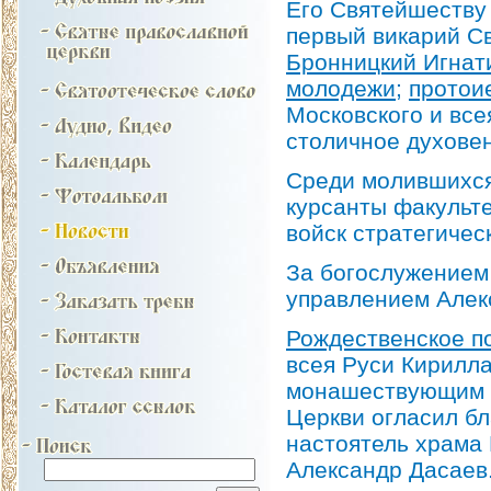
Его Святейшеству
первый викарий Св
Бронницкий Игнат
молодежи
;
протои
Московского и всея
столичное духовен
Среди молившихся
курсанты факульт
войск стратегичес
За богослужением
управлением Алек
Рождественское п
всея Руси Кирилла
монашествующим и
Церкви огласил б
настоятель храма
Александр Дасаев