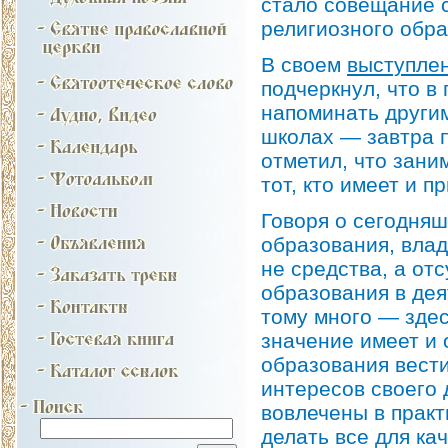
стало совещание 
религиозного обра
В своем
выступле
подчеркнул, что в
напоминать другим
школах — завтра 
отметил, что зани
тот, кто имеет и п
Говоря о сегодняш
образования, вла
не средства, а от
образования в де
тому много — зде
значение имеет и 
образования вести
интересов своего
вовлечены в практ
делать все для ка