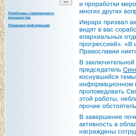
и проработки меро
многих других воп
Проблемы современного
монашества
Иерарх призвал ак
Правовая информация
видят в вас сораб
епархиальных отде
прогрессией». «В ц
Православии никт
В заключительной 
председатель
Син
коснувшийся темы 
информационном п
проповедовать Свя
этой работы, неб
прочие обстоятель
В завершение поч
активность в обла
награждены сотру