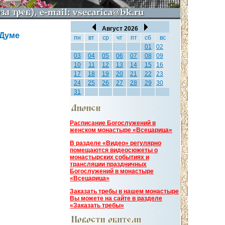
Август 2026
 Думе
пн
вт
ср
чт
пт
сб
вс
01
02
03
04
05
06
07
08
09
10
11
12
13
14
15
16
17
18
19
20
21
22
23
24
25
26
27
28
29
30
31
Расписание Богослужений в
женском монастыре «Всецарица»
В разделе «Видео» регулярно
помещаются видеосюжеты о
монастырских событиях и
трансляции праздничных
Богослужений в монастыре
«Всецарица»
Заказать требы в нашем монастыре
Вы можете на сайте в разделе
«Заказать требы»