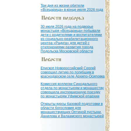
Три дня из жизни обители
«Всецарица» в конце июля 2026 года
30 июля 2026 года на подворье
монастыря «Всецарица» побывали
дети с родителями и воспитателями
из социально-реабилитационного
центра «Радуга» для детей с
отклонениями развития города
Подольска Московской области
Епископ Новороссийский Сергий
совершил литию по погибшим в
краснодарском селе Архипо-Осиповка
Комиссия коллегии Синодального
отдела по монастырям и монашеству
совершила инспекционную поездку
по монастырям Уфимской епархии
Открыты курсы базовой подготовки в
области богословия для
монашествующих Оптиной пустыни,
Данилова и Валаамского монастырей