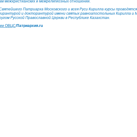
м межхристианских и межрелигиозных отношений.
Святейшего Патриарха Московского и всея Руси Кирилла курсы проводятся 
ирантурой и докторантурой имени святых равноапостольных Кирилла и 
угом Русской Православной Церкви в Республике Казахстан.
ции ОВЦС
/
Патриархия.ru