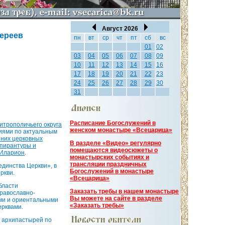
Август 2026
иереев
пн
вт
ср
чт
пт
сб
вс
01
02
03
04
05
06
07
08
09
10
11
12
13
14
15
16
17
18
19
20
21
22
23
24
25
26
27
28
29
30
31
Расписание Богослужений в
итрополичьего округа
женском монастыре «Всецарица»
иями по актуальным
них церковных
В разделе «Видео» регулярно
пирантуры и
помещаются видеосюжеты о
 Иларион
.
монастырских событиях и
трансляции праздничных
динства Церкви», в
Богослужений в монастыре
ркви.
«Всецарица»
бласти
Заказать требы в нашем монастыре
православно-
Вы можете на сайте в разделе
ями и ориентальными
«Заказать требы»
ерквами.
 архипастырей по