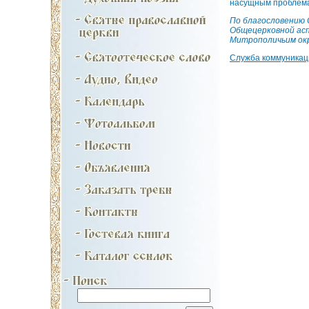
насущным проблема
По благословению 
Общецерковной асп
Митрополичьим окр
Служба коммуника