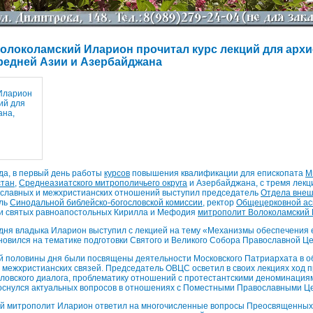
олоколамский Иларион прочитал курс лекций для арх
Средней Азии и Азербайджана
да, в первый день работы
курсов
повышения квалификации для епископата
М
стан
,
Среднеазиатского митрополичьего округа
и Азербайджана, с тремя лекц
славных и межхристианских отношений выступил председатель
Отдела внеш
ель
Синодальной библейско-богословской комиссии
, ректор
Общецерковной ас
 святых равноапостольных Кирилла и Мефодия
митрополит Волоколамский
дня владыка Иларион выступил с лекцией на тему «Механизмы обеспечения е
новился на тематике подготовки Святого и Великого Собора Православной Це
й половины дня были посвящены деятельности Московского Патриархата в о
межхристианских связей. Председатель ОВЦС осветил в своих лекциях ход 
словского диалога, проблематику отношений с протестантскими деноминаци
коснулся актуальных вопросов в отношениях с Поместными Православными Ц
ий митрополит Иларион ответил на многочисленные вопросы Преосвященных