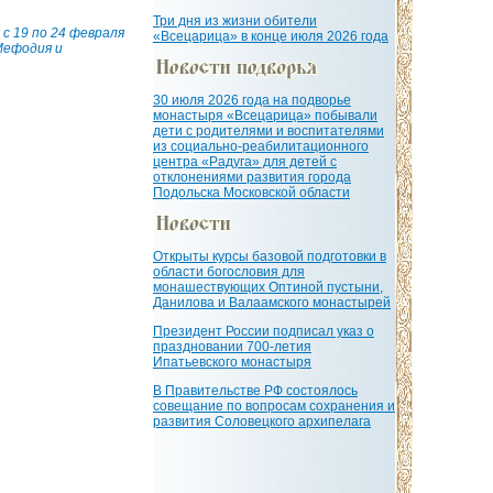
Три дня из жизни обители
с 19 по 24 февраля
«Всецарица» в конце июля 2026 года
Мефодия и
30 июля 2026 года на подворье
монастыря «Всецарица» побывали
дети с родителями и воспитателями
из социально-реабилитационного
центра «Радуга» для детей с
отклонениями развития города
Подольска Московской области
Открыты курсы базовой подготовки в
области богословия для
монашествующих Оптиной пустыни,
Данилова и Валаамского монастырей
Президент России подписал указ о
праздновании 700-летия
Ипатьевского монастыря
В Правительстве РФ состоялось
совещание по вопросам сохранения и
развития Соловецкого архипелага