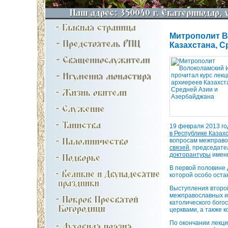
Митрополит В
Казахстана, 
19 февраля 2013 го
в Республике Казах
вопросам межправо
связей
, председат
докторантуры
имени
В первой половине 
которой особо оста
Выступления второ
межправославных и 
католического бого
церквами, а также 
По окончании лекц