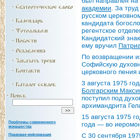
был направлен на
академии
. За тру
русском церковном
кандидата богосло
регентское отделе
Кандидатский знак
ему вручил
Патриа
По возвращении из
Софийскую духовн
церковного пения 
3 августа 1975 го
Болгарским Макс
поступил под духо
архимандрита Гел
15 августа 1975 г
Проблемы современного
года — во иеромо
монашества
С 30 сентября 19
Правовая информация