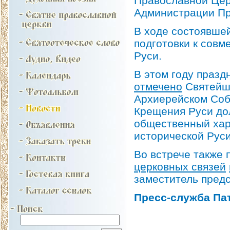
Православной Це
Администрации Пр
В ходе состоявшей
подготовки к сов
Руси.
В этом году празд
отмечено
Святейш
Архиерейском Соб
Крещения Руси до
общественный хар
исторической Руси
Во встрече также
церковных связей
заместитель пре
Пресс-служба Па