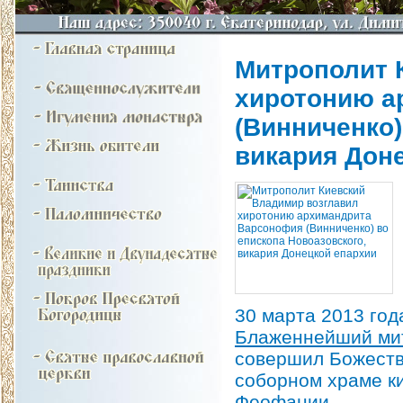
Митрополит 
хиротонию а
(Винниченко)
викария Дон
30 марта 2013 год
Блаженнейший мит
совершил Божеств
соборном храме к
Феофании.