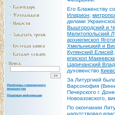
Его Блаженству с
Иларион
;
митропо
делами Украинско
Вышгородский и Ч
Мелитопольский Л
архиепископ Ягот
Хмельницкий и Ви
Купянский Елисей
епископ Макеевск
Царичанский Вла
духовенство
Киев
За Литургией был
Варсонофия (Винни
Проблемы современного
монашества
Печерского г. Дон
Правовая информация
Новоазовского, ви
По окончании Лит
напутствовал
епис