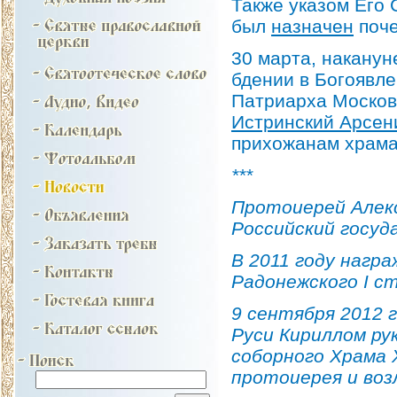
Также указом Его
был
назначен
поче
30 марта, наканун
бдении в Богоявл
Патриарха Московс
Истринский Арсен
прихожанам храма
***
Протоиерей Алекс
Российский госу
В 2011 году нагр
Радонежского I с
9 сентября 2012 
Руси Кириллом ру
соборного Храма 
протоиерея и воз