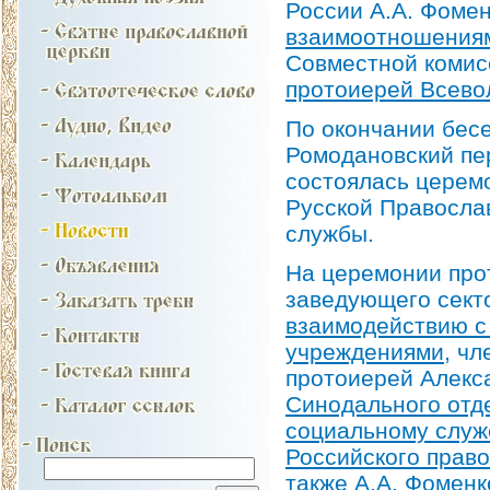
России А.А. Фоме
взаимоотношениям
Совместной комис
протоиерей Всево
По окончании бес
Ромодановский пе
состоялась церем
Русской Правосла
службы.
На церемонии про
заведующего сек
взаимодействию с
учреждениями
, ч
протоиерей Алекс
Синодального отде
социальному слу
Российского прав
также А.А. Фоменк