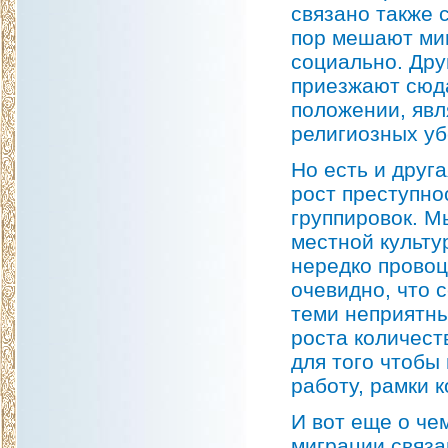
связано также 
пор мешают миг
социально. Дру
приезжают сюда
положении, явл
религиозных у
Но есть и друг
рост преступно
группировок. М
местной культу
нередко прово
очевидно, что 
теми неприятны
роста количест
для того чтобы
работу, рамки 
И вот еще о че
миграции связа