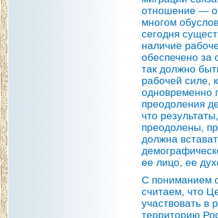
отношение — о
многом обусло
сегодня сущест
наличие рабоче
обеспечено за с
так должно быть
рабочей силе, 
одновременно 
преодоления д
что результаты
преодолены, пр
должна встават
демографическо
ее лицо, ее ду
С пониманием 
считаем, что Ц
участвовать в 
территорию Рос