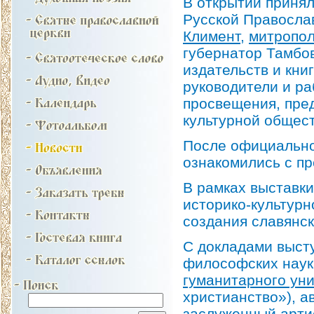
В открытии принял
Русской Правосла
Климент
,
митропол
губернатор Тамбов
издательств и кни
руководители и ра
просвещения, пред
культурной общес
После официальног
ознакомились с п
В рамках выставк
историко-культур
создания славянс
С докладами выст
философских наук
гуманитарного ун
христианство»), а
заслуженный артис