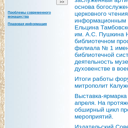
основа богослуже
церковного чтения
Проблемы современного
монашества
информационным р
Правовая информация
Ельцина Тамбовск
им. А.С. Пушкина 
библиотечном прос
филиала № 1 имен
библиотечной сист
деятельность музе
духовенстве в вое
Итоги работы фор
митрополит Калужс
Выставка-ярмарка 
апреля. На протяж
обширный цикл пр
мероприятий.
Издательский Сов