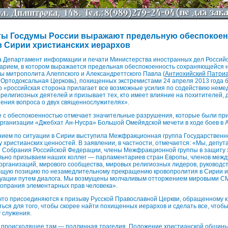
ты Госдумы России выражают предельную обеспокоен
 Сирии христианских иерархов
да Департамент информации и печати Министерства иностранных дел Россий
тарием, в котором выражается предельная обеспокоенность сохраняющейся 
ы митрополита Алеппского и Александреттского Павла (
Антиохийский Патри
Ортодоксальная Церковь), похищенных экстремистами 24 апреля 2013 года 
о «российская сторона прилагает все возможные усилия по содействию нем
религиозных деятелей и призывает тех, кто имеет влияние на похитителей, 
ения вопроса о двух священнослужителях».
е с обеспокоенностью отмечает значительные разрушения, которые были пр
рганизации «Джебхат Ан-Нусра» Большой Омейядской мечети в ходе боев в 
нием по ситуации в Сирии выступила Межфракционная группа Государственн
 христианских ценностей. В заявлении, в частности, отмечается: «Мы, депу
 Собрания Российской Федерации, члены Межфракционной группы в защиту 
льно призываем наших коллег — парламентариев стран Европы, членов меж
организаций, мирового сообщества, мировых религиозных лидеров, руководс
бщую позицию по незамедлительному прекращению кровопролития в Сирии и
туации путем диалога. Мы возмущены молчаливым отторжением мировыми С
попрания элементарных прав человека».
что присоединяются к призыву Русской Православной Церкви, обращенному 
ться для того, чтобы скорее найти похищенных иерархов и сделать все, чтоб
 служения.
н, происходящее там — подлинная трагедия. Положение христианской общин