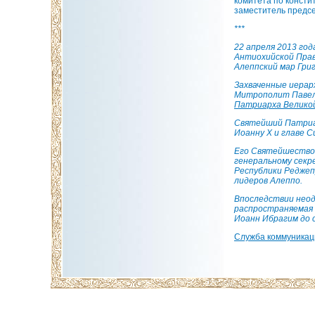
комитета по консти
заместитель предс
***
22 апреля 2013 го
Антиохийской Прав
Алеппский мар Гри
Захваченные иерар
Митрополит Павел
Патриарха Великой
Святейший Патриар
Иоанну X и главе 
Его Святейшеств
генеральному секр
Республики Реджеп
лидеров Алеппо.
Впоследствии неод
распространяемая
Иоанн Ибрагим до с
Служба коммуника