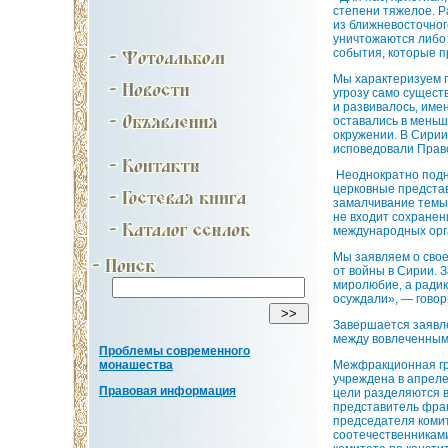
степени тяжелое. Р
из ближневосточного
уничтожаются либо 
события, которые п
Мы характеризуем п
угрозу само сущест
и развивалось, име
оставались в меньш
окружении. В Сирии
исповедовали Прав
Неоднократно подни
церковные представ
замалчивание темы 
не входит сохранени
международных орг
Мы заявляем о свое
от войны в Сирии. 
миролюбие, а ради
осуждали», — говор
Завершается заявл
между вовлеченным
Проблемы современного
Межфракционная гр
монашества
учреждена в апреле
Правовая информация
цели разделяются в
представитель фрак
председателя комит
соотечественниками