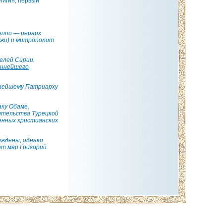
лигин, первый
еппо — иерарх
джи) и митрополит
елей Сирии.
ннейшего
ннейшему Патриарху
ку Обаме,
ительства Турецкой
енных христианских
ождены, однако
ит мар Григорий