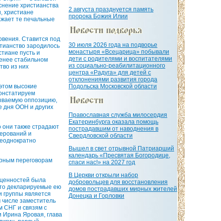
еснение христианства
2 августа празднуется память
и, христиане
пророка Божия Илии
ажает те печальные
овения. Ставится под
30 июля 2026 года на подворье
стианство зародилось
монастыря «Всецарица» побывали
стиане пусть и
дети с родителями и воспитателями
менее стабильном
из социально-реабилитационного
тво из них
центра «Радуга» для детей с
отклонениями развития города
этом высокие
Подольска Московской области
констатируем
зываемую оппозицию,
е дня ООН и других
Православная служба милосердия
Екатеринбурга оказала помощь
о они также страдают
пострадавшим от наводнения в
верований и
Свердловской области
неоднократно
Вышел в свет отрывной Патриарший
календарь «Пресвятая Богородице,
ирным переговорам
спаси нас!» на 2027 год
В Церкви открыли набор
 ценностей была
добровольцев для восстановления
что декларируемые ею
домов пострадавших мирных жителей
и группы является
Донецка и Горловки
м числе заместитель
 СНГ и связям с
и Ирина Яровая, глава