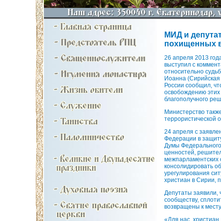
МИД и депута
похищенных в
26 апреля 2013 го
выступил с коммен
относительно судьб
Иоанна (Сирийская 
России сообщил, чт
освобождению этих 
благополучного реш
Министерство такж
террористической о
24 апреля с заявле
Федерации в защиту
Думы Федерального
ценностей, решите
межпарламентских 
консолидировать о
урегулирования си
христиан в Сирии, 
Депутаты заявили, 
сообществу, сплоти
возвращены к месту
«Для нас, христиа