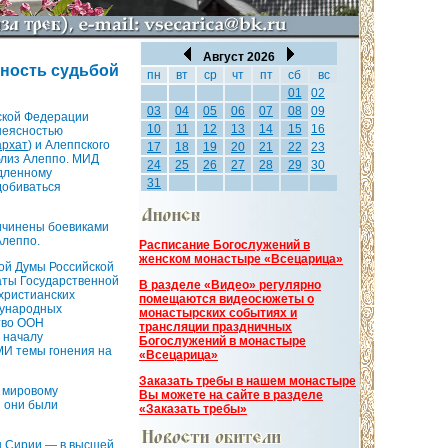
Август 2026
ность судьбой
пн
вт
ср
чт
пт
сб
вс
01
02
03
04
05
06
07
08
09
ской Федерации
10
11
12
13
14
15
16
неясностью
архат
) и Алеппского
17
18
19
20
21
22
23
близ Алеппо. МИД
24
25
26
27
28
29
30
едленному
31
добиваться
ичинены боевиками
Алеппо.
Расписание Богослужений в
женском монастыре «Всецарица»
ой Думы Российской
таты Государственной
В разделе «Видео» регулярно
христианских
помещаются видеосюжеты о
дународных
монастырских событиях и
тво ООН
трансляции праздничных
 началу
Богослужений в монастыре
МИ темы гонения на
«Всецарица»
Заказать требы в нашем монастыре
к мировому
Вы можете на сайте в разделе
ы они были
«Заказать требы»
ы Сирии — в высшей