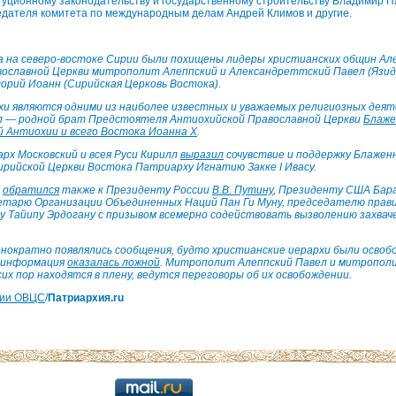
туционному законодательству и государственному строительству Владимир П
едателя комитета по международным делам Андрей Климов и другие.
да на северо-востоке Сирии были похищены лидеры христианских общин Ал
ославной Церкви митрополит Алеппский и Александреттский Павел (Язи
горий Иоанн (Сирийская Церковь Востока).
хи являются одними из наиболее известных и уважаемых религиозных деят
 — родной брат Предстоятеля Антиохийской Православной Церкви
Блаже
 Антиохии и всего Востока Иоанна X
.
х Московский и всея Руси Кирилл
выразил
сочувствие и поддержку Блаже
Сирийской Церкви Востока Патриарху Игнатию Закке I Ивасу.
о
обратился
также к Президенту России
В.В. Путину
, Президенту США Бара
етарю Организации Объединенных Наций Пан Ги Муну, председателю прав
у Тайипу Эрдогану с призывом всемерно содействовать вызволению захвач
нократно появлялись сообщения, будто христианские иерархи были освоб
 информация
оказалась ложной
. Митрополит Алеппский Павел и митропол
их пор находятся в плену, ведутся переговоры об их освобождении.
ции ОВЦС
/
Патриархия.ru