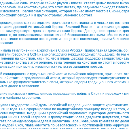
адикальные силы, которые сейчас рвутся к власти, ставят целью полное выт
 региона. Мы констатируем, что в тех местах, где радикалы приходят к власт
изгоняются. Трагическая ситуация, которая сейчас имеет место в Сирии, отр
роисходят сегодня и в других странах Ближнего Востока.
роисходящее как трагедию исторического христианства в местах его возникн
вование древней Антиохийской Церкви. Ближний Восток — это земля, где хри
нно там существуют древние христианские Церкви. До недавнего времени хри
инстве, но пользовались относительной безопасностью и жили в более или 
 христиане составляли около десяти процентов населения, причем большинс
ославие.
мала тему гонений на христиан в Сирии Русская Православная Церковь, об 
ители говорили в ООН, на многих других международных площадках. Но мы 
гонений на христиан, как и то, что в планы держав, поддерживающих так на
е христианства в этом регионе, тема гонения на христиан не стоит в повестк
анизаций при молчаливом попустительстве западной прессы.
й солидарности с мусульманской частью сирийского общества, признавая, чт
За ней стоит не традиционный ислам, который проповедует взаимоуважение 
кальные фундаменталистские силы, которые лидеры традиционного ислама 
ится далее в заявлении.
ение призывом к немедленному прекращению войны в Сирии и переходу к м
и в конфликт сторонами.
уппа Государственной Думы Российской Федерации по защите христианских
 2012 года. Она сформирована по надпартийному принципу, исходя из того, 
семи партиями, входящими в российский парламент. Куратором деятельност
ции КПРФ Сергей Гаврилов. В группу входит более двадцати депутатов, в то
ета по международным делам Валентина Терешкова, член комитета по делам
 Андрей Скоч, глава комитета по безопасности и противодействию коррупци