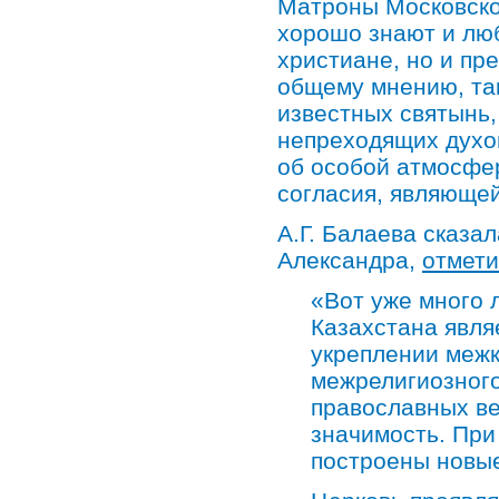
Матроны Московско
хорошо знают и люб
христиане, но и пр
общему мнению, так
известных святынь,
непреходящих духо
об особой атмосфе
согласия, являюще
А.Г. Балаева сказа
Александра,
отмет
«Вот уже много 
Казахстана явля
укреплении меж
межрелигиозного
православных в
значимость. При
построены новые