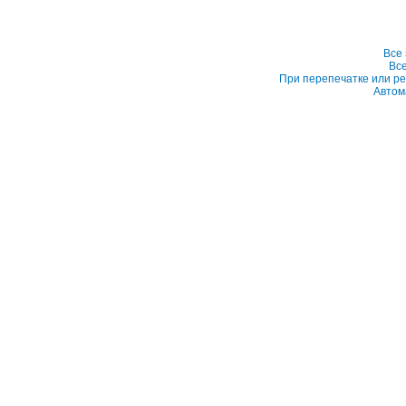
Все
Вс
При перепечатке или ре
Автом