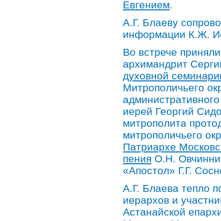
Евгением
.
А.Г. Блаеву сопров
информации К.Ж. И
Во встрече приняли
архимандрит Сергий
духовной семинари
Митрополичьего окр
административного
иерей Георгий Сидо
митрополита протод
митрополичьего окр
Патриархе Московск
пения
О.Н. Овчинни
«Апостол» Г.Г. Сосн
А.Г. Блаева тепло 
иерархов и участни
Астанайской епарх