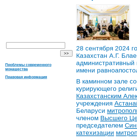
28 сентября 2024 г
Казахстан А.Г. Бла
административный
Проблемы современного
имени равноапосто
монашества
Правовая информация
В каминном зале с
курирующего религ
Казахстанским Але
учреждения
Астана
Беларуси
митропол
членом
Высшего Це
председателем
Син
катехизации
митроп