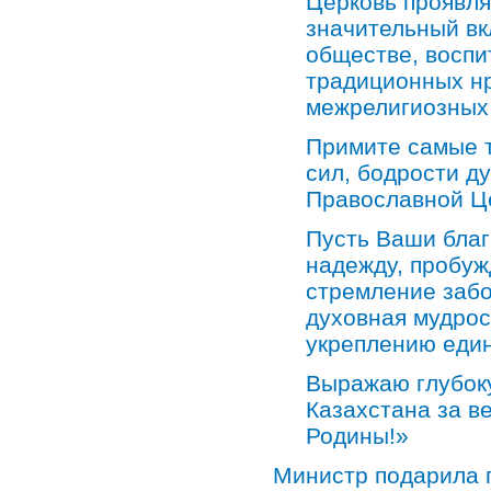
Церковь проявля
значительный вк
обществе, восп
традиционных н
межрелигиозных
Примите самые т
сил, бодрости д
Православной Це
Пусть Ваши благ
надежду, пробуж
стремление забо
духовная мудрос
укреплению един
Выражаю глубок
Казахстана за в
Родины!»
Министр подарила г