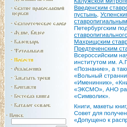
Калужской митроп
Введенским ставр
пустынь
,
Успенски
ставропигиальным
Петербургским по
ставропигиальног
Махрищским став
Предтеченским ст
Всероссийским на
институтом им. А.
«Познание», а так
«Вольный странни
«Именинник», «Кн
«ЭКСМО», АНО раз
«Символик».
Книги, макеты кни
Совет для получен
«Допущено к расп