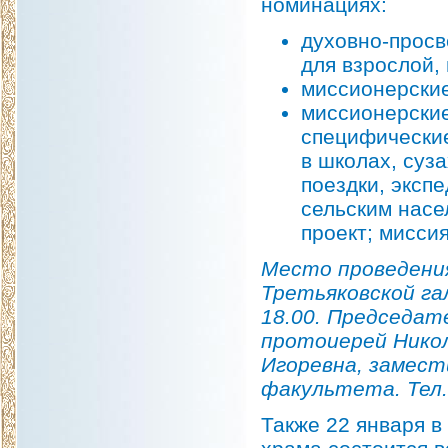
номинациях:
духовно-просв
для взрослой,
миссионерские
миссионерски
специфические
в школах, суз
поездки, эксп
сельским насе
проект; мисси
Место проведения
Третьяковской гал
18.00. Председат
протоиерей Никол
Игоревна, замес
факультета. Тел.: 
Также 22 января в