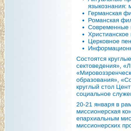
языкознания: 
Германская фи
Романская фил
Современные 
Христианское 
Церковное пен
Информационн
Состоятся круглы
сектоведения», «Л
«Мировоззренческ
образования», «С
круглый стол Цен
социальное служе
20-21 января в ра
миссионерская ко
епархиальным мис
миссионерских про