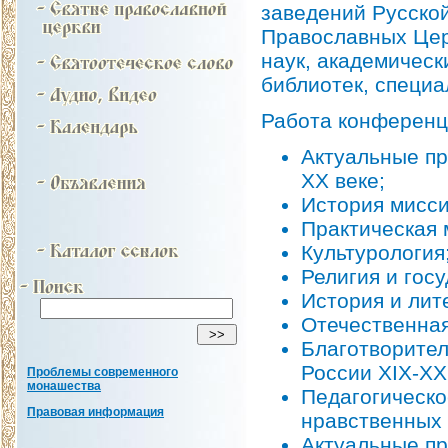
заведений Русско
Православных Цер
наук, академическ
библиотек, специа
Работа конференц
Актуальные пр
ХХ веке;
История мисси
Практическая 
Культурология
Религия и гос
История и лит
Отечественная
Благотворител
России XIX-XX
Проблемы современного
монашества
Педагогическо
Правовая информация
нравственных 
Актуальные пр