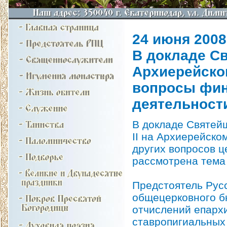
24 июня 2008 
В докладе С
Архиерейско
вопросы фин
деятельност
В докладе Святейш
II на Архиерейско
других вопросов ц
рассмотрена тема
Предстоятель Русс
общецерковного б
отчислений епарх
ставропигиальных