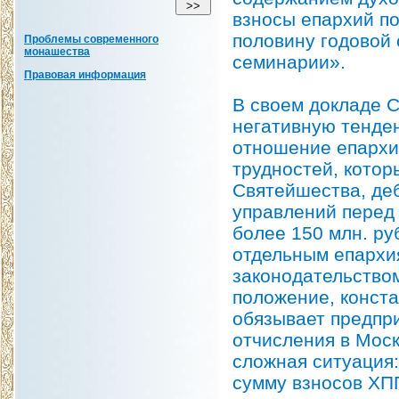
взносы епархий п
половину годовой
Проблемы современного
монашества
семинарии».
Правовая информация
В своем докладе 
негативную тенде
отношение епархи
трудностей, кото
Святейшества, де
управлений перед
более 150 млн. ру
отдельным епарх
законодательством
положение, конст
обязывает предпр
отчисления в Мос
сложная ситуация
сумму взносов ХП