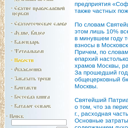
предприятия «Соф
также частных по
По словам Святей
этом лишь 10% все
в минувшем году 
взносы в Московс
Причем, по словам
епархий настолько
храмов Москвы, ра
За прошедший год 
общецерковный бю
Москвы.
Святейший Патри
о том, что за пер
г., расходная час
Основные затраты,
содержанием духо