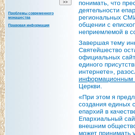
понимать, что пре
деятельности епар
Проблемы современного
региональных СМИ
монашества
общении с еписко
Правовая информация
неприемлемой в с
Завершая тему ин
Святейшество ост
официальных сайт
единого присутств
интернете», разос
информационным 
Церкви.
«При этом я предл
создания единых 
епархий в качеств
Епархиальный сай
внешним общество
может принимать у