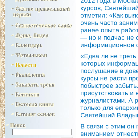
2012 года в Москв
курсов, Святейши
отметил: «Как выя
очень часто зани
ранее опыта рабо
— но и подчас не 
информационное 
«Едва ли не треть
которых информац
послушание в дов
курсы не расти пр
побыстрее забыть.
присутствовать и 
журналистами. А р
только для епархи
Святейший Владык
В связи с этим он
вниманием отнест