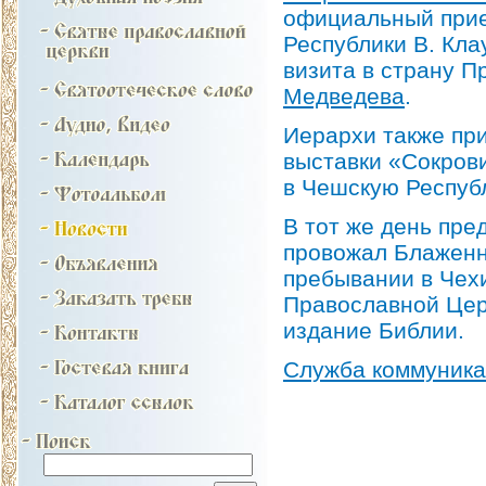
официальный прие
Республики В. Кла
визита в страну 
Медведева
.
Иерархи также при
выставки «Сокров
в Чешскую Республ
В тот же день пре
провожал Блаженн
пребывании в Чех
Православной Цер
издание Библии.
Служба коммуник