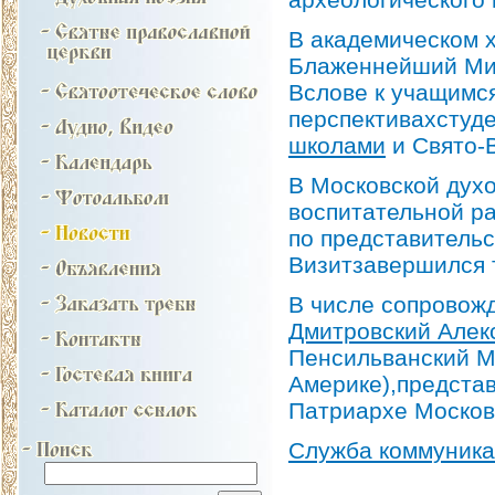
В академическом 
Блаженнейший Мит
Вслове к учащимся
перспективахстуд
школами
и Свято-
В Московской дух
воспитательной р
по представительс
Визитзавершился 
В числе сопрово
Дмитровский Алек
Пенсильванский М
Америке),предста
Патриархе Москов
Служба коммуник