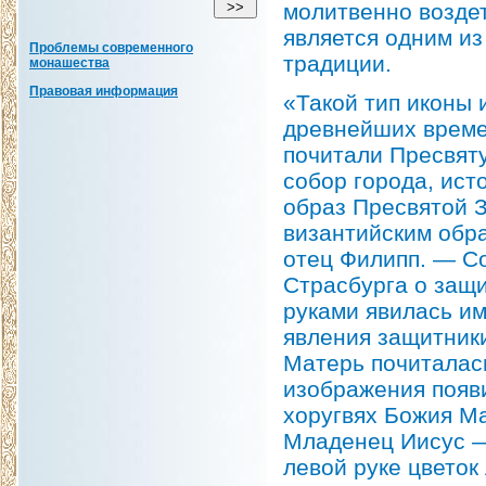
молитвенно возде
является одним из
Проблемы современного
традиции.
монашества
Правовая информация
«Такой тип иконы 
древнейших време
почитали Пресвят
собор города, ист
образ Пресвятой З
византийским обра
отец Филипп. — Со
Страсбурга о защи
руками явилась им
явления защитники
Матерь почиталась
изображения появи
хоругвях Божия Ма
Младенец Иисус —
левой руке цветок