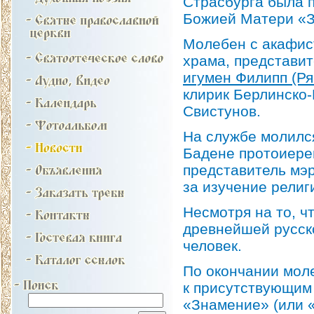
Страсбурга была 
Божией Матери «
Молебен с акафис
храма, представи
игумен Филипп (Ря
клирик Берлинско
Свистунов.
На службе молилс
Бадене протоиерей
представитель мэ
за изучение религ
Несмотря на то, ч
древнейшей русско
человек.
По окончании мол
к присутствующим 
«Знамение» (или 