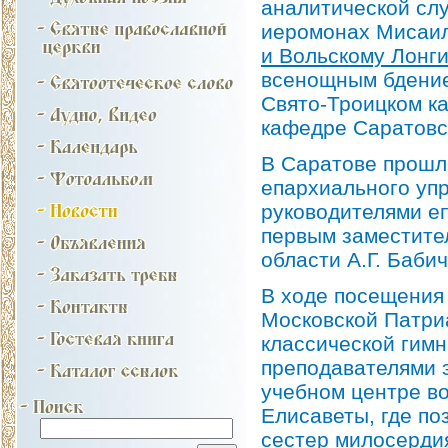
аналитической сл
иеромонах Мисаи
и Вольскому Лонг
всенощным бдение
Свято-Троицком к
кафедре Саратовс
В Саратове прошли
епархиального уп
руководителями е
первым заместите
области А.Г. Баби
В ходе посещения
Московской Патри
классической гимн
преподавателями э
учебном центре в
Елисаветы, где по
сестер милосердия