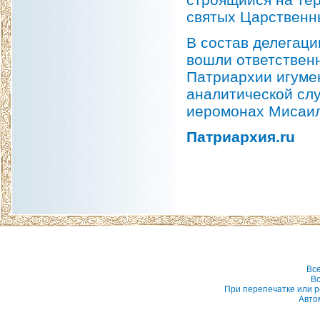
святых Царственн
В состав делегац
вошли ответствен
Патриархии игумен
аналитической сл
иеромонах Мисаил
Патриархия.ru
Вс
Вс
При перепечатке или р
Авто