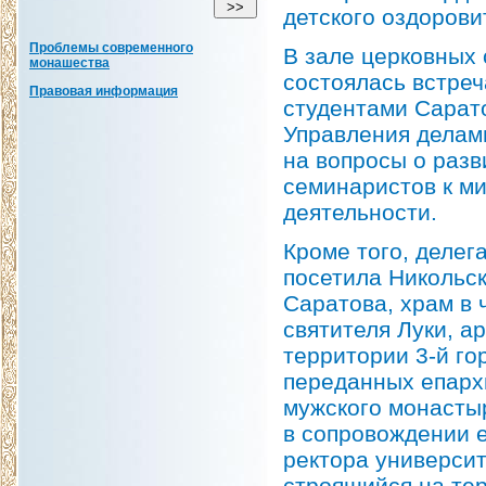
детского оздорови
Проблемы современного
В зале церковных
монашества
состоялась встреч
Правовая информация
студентами Сарат
Управления делами
на вопросы о разв
семинаристов к м
деятельности.
Кроме того, деле
посетила Никольс
Саратова, храм в 
святителя Луки, а
территории 3-й го
переданных епарх
мужского монасты
в сопровождении е
ректора университ
строящийся на тер