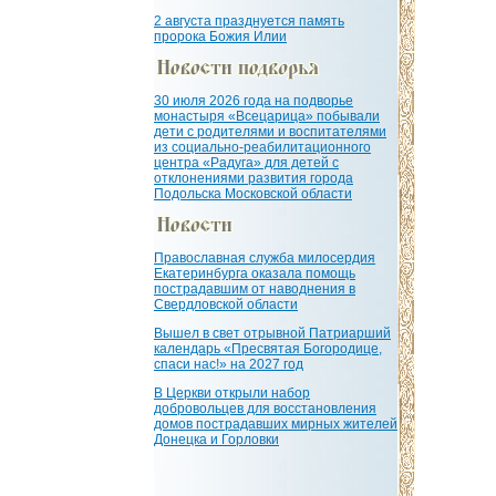
2 августа празднуется память
пророка Божия Илии
30 июля 2026 года на подворье
монастыря «Всецарица» побывали
дети с родителями и воспитателями
из социально-реабилитационного
центра «Радуга» для детей с
отклонениями развития города
Подольска Московской области
Православная служба милосердия
Екатеринбурга оказала помощь
пострадавшим от наводнения в
Свердловской области
Вышел в свет отрывной Патриарший
календарь «Пресвятая Богородице,
спаси нас!» на 2027 год
В Церкви открыли набор
добровольцев для восстановления
домов пострадавших мирных жителей
Донецка и Горловки