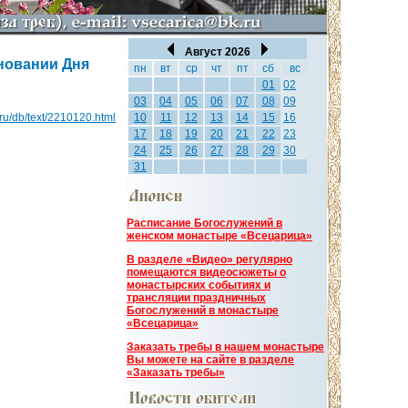
Август 2026
новании Дня
пн
вт
ср
чт
пт
сб
вс
01
02
03
04
05
06
07
08
09
a.ru/db/text/2210120.html
10
11
12
13
14
15
16
17
18
19
20
21
22
23
24
25
26
27
28
29
30
31
Расписание Богослужений в
женском монастыре «Всецарица»
В разделе «Видео» регулярно
помещаются видеосюжеты о
монастырских событиях и
трансляции праздничных
Богослужений в монастыре
«Всецарица»
Заказать требы в нашем монастыре
Вы можете на сайте в разделе
«Заказать требы»